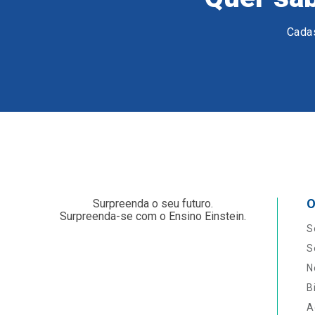
Cadas
O
Surpreenda o seu futuro.
Surpreenda-se com o Ensino Einstein.
S
S
N
B
A