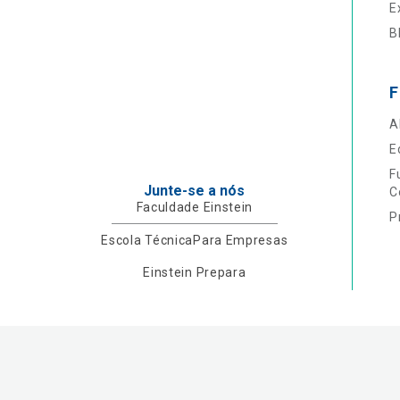
E
B
F
A
E
F
Junte-se a nós
C
Faculdade Einstein
P
Escola Técnica
Para Empresas
Einstein Prepara