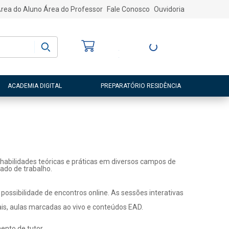
rea do Aluno
Área do Professor
Fale Conosco
Ouvidoria
Bem-vindo
(a)
Entre ou Cadastre-
se
ACADEMIA DIGITAL
PREPARATÓRIO RESIDÊNCIA
habilidades teóricas e práticas em diversos campos de
ado de trabalho.
ossibilidade de encontros online. As sessões interativas
ais, aulas marcadas ao vivo e conteúdos EAD.
nto de tutor.