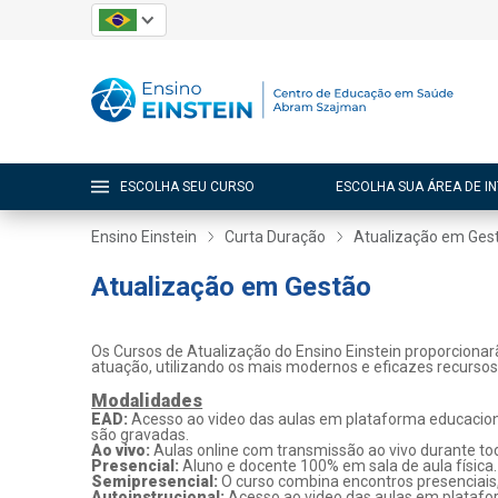
ESCOLHA SEU CURSO
ESCOLHA SUA ÁREA DE I
Ensino Einstein
Curta Duração
Atualização em Ges
Atualização em Gestão
Os Cursos de Atualização do Ensino Einstein proporcionar
atuação, utilizando os mais modernos e eficazes recurso
Modalidades
EAD:
Acesso ao video das aulas em plataforma educaciona
são gravadas.
Ao vivo:
Aulas online com transmissão ao vivo durante tod
Presencial:
Aluno e docente 100% em sala de aula física.
Semipresencial:
O curso combina encontros presenciais
Autoinstrucional:
Acesso ao video das aulas em platafo