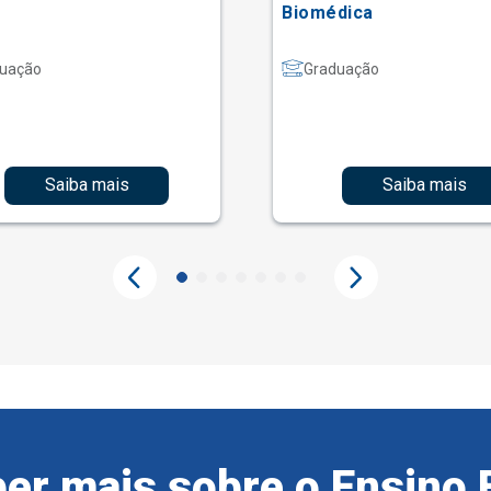
Biomédica
uação
Graduação
Saiba mais
Saiba mais
er mais sobre o Ensino 