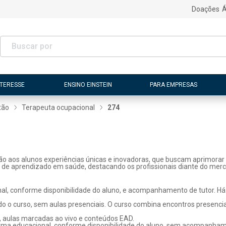
Doações
Á
NTERESSE
ENSINO EINSTEIN
PARA EMPRESAS
tão
Terapeuta ocupacional
274
ão aos alunos experiências únicas e inovadoras, que buscam aprimorar 
s de aprendizado em saúde, destacando os profissionais diante do merc
l, conforme disponibilidade do aluno, e acompanhamento de tutor. Há p
o o curso, sem aulas presenciais. O curso combina encontros presenci
, aulas marcadas ao vivo e conteúdos EAD.
rma educacional, conforme disponibilidade do aluno, sem acompanhame