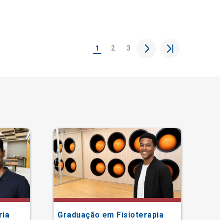
1
2
3
ria
Graduação em Fisioterapia
Gr