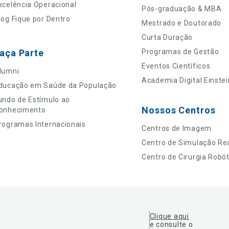
xcelência Operacional
Pós-graduação & MBA
log Fique por Dentro
Mestrado e Doutorado
Curta Duração
aça Parte
Programas de Gestão
Eventos Científicos
lumni
Academia Digital Einstei
ducação em Saúde da População
undo de Estímulo ao
Nossos Centros
onhecimento
rogramas Internacionais
Centros de Imagem
Centro de Simulação Rea
Centro de Cirurgia Robót
Clique aqui
e consulte o