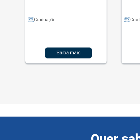
Graduação
Grad
Saiba mais
Quer sab