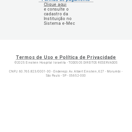
Clique aqui
e consulte o
cadastro da
Instituição no
Sistema e-Mec
Termos de Uso e Política de Privacidade
©2025 Einstein Hospital Israelita -
TODOS OS DIREITOS RESERVADOS
CNPJ: 60.765.823/0001-30 - Endereço: Av. Albert Einstein, 627 - Morumbi -
São Paulo - SP - 05652-000
Ol
C
p