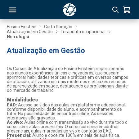
Ensino Einstein
Curta Duração
Atualização em Gestão
Terapeuta ocupacional
Nefrologia
RSO
Atualização em Gestão
TIVAS
Os Cursos de Atualização do Ensino Einstein proporcionarão
S
IN
aos alunos experiências únicas e inovadoras, que buscam
aprimorar habilidades teóricas e práticas em diversos campos
de atuação, utilizando os mais modernos e eficazes recursos
ONAL
de aprendizado em saúde, destacando os profissionais diante
do mercado de trabalho.
Modalidades
EAD:
Acesso ao video das aulas em plataforma educacional,
conforme disponibilidade do aluno, e acompanhamento de
 MBA
tutor. Há possibilidade de encontros online. As sessões
interativas são gravadas.
Ao vivo:
Aulas online com transmissão ao vivo durante todo o
curso, sem aulas presenciais. O curso combina encontros
presenciais, aulas marcadas ao vivo e conteúdos EAD.
Presencial:
Aluno e docente 100% em sala de aula física.
NTRO