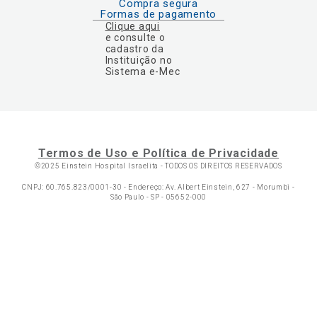
Compra segura
Formas de pagamento
Clique aqui
e consulte o
cadastro da
Instituição no
Sistema e-Mec
Termos de Uso e Política de Privacidade
©2025 Einstein Hospital Israelita -
TODOS OS DIREITOS RESERVADOS
CNPJ: 60.765.823/0001-30 - Endereço: Av. Albert Einstein, 627 - Morumbi -
São Paulo - SP - 05652-000
Ol
C