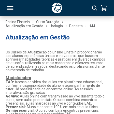
Ensino Einstein
Curta Duração
Atualização em Gestão
Urologia
Dentista
144
RSO
Atualização em Gestão
TIVAS
Os Cursos de Atualização do Ensino Einstein proporcionarão
aos alunos experiências únicas e inovadoras, que buscam
S
IN
aprimorar habilidades teóricas e práticas em diversos campos
de atuação, utilizando os mais modernos e eficazes recursos
de aprendizado em saúde, destacando os profissionais diante
ONAL
do mercado de trabalho.
Modalidades
EAD:
Acesso ao video das aulas em plataforma educacional,
conforme disponibilidade do aluno, e acompanhamento de
tutor. Há possibilidade de encontros online. As sessões
 MBA
interativas são gravadas.
Ao vivo:
Aulas online com transmissão ao vivo durante todo o
curso, sem aulas presenciais. O curso combina encontros
presenciais, aulas marcadas ao vivo e conteúdos EAD.
Presencial:
Aluno e docente 100% em sala de aula física.
Semipresencial:
O curso combina encontros presenciais,
NTRO