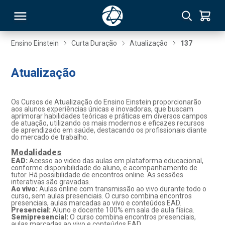
Ensino Einstein
Curta Duração
Atualização
137
RSO
Atualização
TIVAS
Os Cursos de Atualização do Ensino Einstein proporcionarão
aos alunos experiências únicas e inovadoras, que buscam
aprimorar habilidades teóricas e práticas em diversos campos
S
IN
de atuação, utilizando os mais modernos e eficazes recursos
de aprendizado em saúde, destacando os profissionais diante
do mercado de trabalho.
ONAL
Modalidades
EAD:
Acesso ao video das aulas em plataforma educacional,
conforme disponibilidade do aluno, e acompanhamento de
tutor. Há possibilidade de encontros online. As sessões
 MBA
interativas são gravadas.
Ao vivo:
Aulas online com transmissão ao vivo durante todo o
curso, sem aulas presenciais. O curso combina encontros
presenciais, aulas marcadas ao vivo e conteúdos EAD.
Presencial:
Aluno e docente 100% em sala de aula física.
Semipresencial:
O curso combina encontros presenciais,
NTRO
aulas marcadas ao vivo e conteúdos EAD.