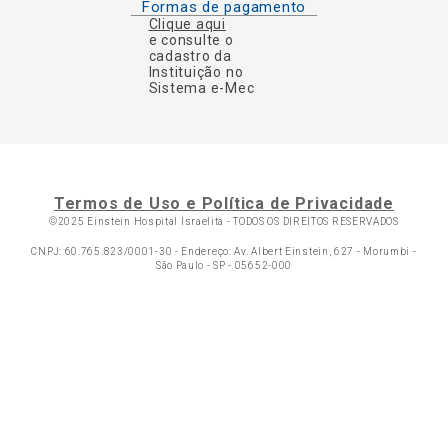
Formas de pagamento
Clique aqui
e consulte o
cadastro da
Instituição no
Sistema e-Mec
Termos de Uso e Política de Privacidade
©2025 Einstein Hospital Israelita -
TODOS OS DIREITOS RESERVADOS
CNPJ: 60.765.823/0001-30 - Endereço: Av. Albert Einstein, 627 - Morumbi -
São Paulo - SP - 05652-000
Ol
C
p