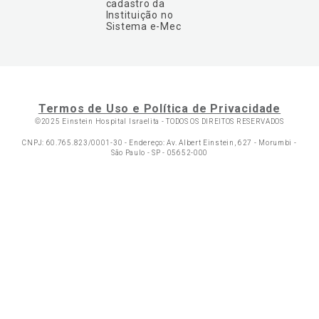
cadastro da
Instituição no
Sistema e-Mec
Termos de Uso e Política de Privacidade
©2025 Einstein Hospital Israelita -
TODOS OS DIREITOS RESERVADOS
CNPJ: 60.765.823/0001-30 - Endereço: Av. Albert Einstein, 627 - Morumbi -
São Paulo - SP - 05652-000
Ol
C
p
t
a
N
Fa
Whatsa