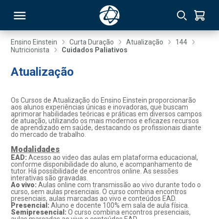
Ensino Einstein
Curta Duração
Atualização
144
Nutricionista
Cuidados Paliativos
RSO
Atualização
TIVAS
Os Cursos de Atualização do Ensino Einstein proporcionarão
aos alunos experiências únicas e inovadoras, que buscam
S
IN
aprimorar habilidades teóricas e práticas em diversos campos
de atuação, utilizando os mais modernos e eficazes recursos
de aprendizado em saúde, destacando os profissionais diante
ONAL
do mercado de trabalho.
Modalidades
EAD:
Acesso ao video das aulas em plataforma educacional,
conforme disponibilidade do aluno, e acompanhamento de
tutor. Há possibilidade de encontros online. As sessões
 MBA
interativas são gravadas.
Ao vivo:
Aulas online com transmissão ao vivo durante todo o
curso, sem aulas presenciais. O curso combina encontros
presenciais, aulas marcadas ao vivo e conteúdos EAD.
Presencial:
Aluno e docente 100% em sala de aula física.
Semipresencial:
O curso combina encontros presenciais,
NTRO