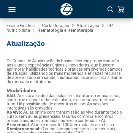
Ensino Einstein
Curta Duração
Atualização
144
Nutricionista
Hematologia e Hemoterapia
RSO
Atualização
TIVAS
Os Cursos de Atualização do Ensino Einstein proporcionarão
aos alunos experiências únicas e inovadoras, que buscam
S
IN
aprimorar habilidades teóricas e práticas em diversos campos
de atuação, utilizando os mais modernos e eficazes recursos
de aprendizado em saúde, destacando os profissionais diante
ONAL
do mercado de trabalho.
Modalidades
EAD:
Acesso ao video das aulas em plataforma educacional,
conforme disponibilidade do aluno, e acompanhamento de
tutor. Há possibilidade de encontros online. As sessões
 MBA
interativas são gravadas.
Ao vivo:
Aulas online com transmissão ao vivo durante todo o
curso, sem aulas presenciais. O curso combina encontros
presenciais, aulas marcadas ao vivo e conteúdos EAD.
Presencial:
Aluno e docente 100% em sala de aula física.
Semipresencial:
O curso combina encontros presenciais,
NTRO