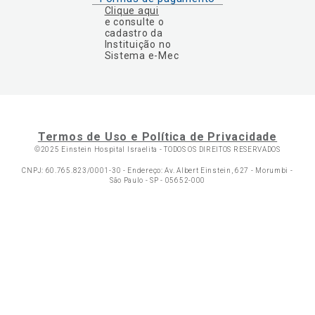
Clique aqui
e consulte o
cadastro da
Instituição no
Sistema e-Mec
Termos de Uso e Política de Privacidade
©2025 Einstein Hospital Israelita -
TODOS OS DIREITOS RESERVADOS
CNPJ: 60.765.823/0001-30 - Endereço: Av. Albert Einstein, 627 - Morumbi -
São Paulo - SP - 05652-000
Ol
C
p