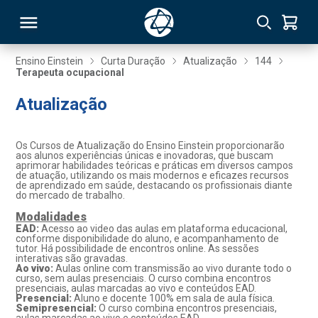
Ensino Einstein
Curta Duração
Atualização
144
Terapeuta ocupacional
RSO
Atualização
TIVAS
Os Cursos de Atualização do Ensino Einstein proporcionarão
aos alunos experiências únicas e inovadoras, que buscam
S
IN
aprimorar habilidades teóricas e práticas em diversos campos
de atuação, utilizando os mais modernos e eficazes recursos
de aprendizado em saúde, destacando os profissionais diante
ONAL
do mercado de trabalho.
Modalidades
EAD:
Acesso ao video das aulas em plataforma educacional,
conforme disponibilidade do aluno, e acompanhamento de
tutor. Há possibilidade de encontros online. As sessões
 MBA
interativas são gravadas.
Ao vivo:
Aulas online com transmissão ao vivo durante todo o
curso, sem aulas presenciais. O curso combina encontros
presenciais, aulas marcadas ao vivo e conteúdos EAD.
Presencial:
Aluno e docente 100% em sala de aula física.
Semipresencial:
O curso combina encontros presenciais,
NTRO