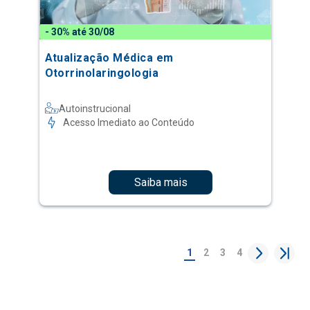
- 30% até 30/08
Atualização Médica em
Otorrinolaringologia
Autoinstrucional
Acesso Imediato ao Conteúdo
Saiba mais
1
2
3
4