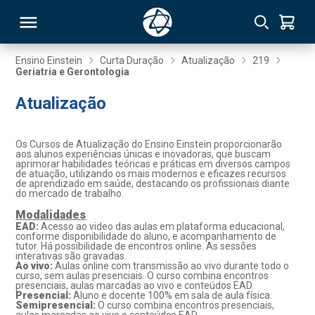
Ensino Einstein
Curta Duração
Atualização
219
Geriatria e Gerontologia
RSO
Atualização
TIVAS
Os Cursos de Atualização do Ensino Einstein proporcionarão
aos alunos experiências únicas e inovadoras, que buscam
S
IN
aprimorar habilidades teóricas e práticas em diversos campos
de atuação, utilizando os mais modernos e eficazes recursos
de aprendizado em saúde, destacando os profissionais diante
ONAL
do mercado de trabalho.
Modalidades
EAD:
Acesso ao video das aulas em plataforma educacional,
conforme disponibilidade do aluno, e acompanhamento de
tutor. Há possibilidade de encontros online. As sessões
 MBA
interativas são gravadas.
Ao vivo:
Aulas online com transmissão ao vivo durante todo o
curso, sem aulas presenciais. O curso combina encontros
presenciais, aulas marcadas ao vivo e conteúdos EAD.
Presencial:
Aluno e docente 100% em sala de aula física.
Semipresencial:
O curso combina encontros presenciais,
NTRO