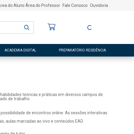
rea do Aluno
Área do Professor
Fale Conosco
Ouvidoria
Bem-vindo
(a)
Entre ou Cadastre-
se
ACADEMIA DIGITAL
PREPARATÓRIO RESIDÊNCIA
habilidades teóricas e práticas em diversos campos de
ado de trabalho.
ossibilidade de encontros online. As sessões interativas
ais, aulas marcadas ao vivo e conteúdos EAD.
nto de tutor.