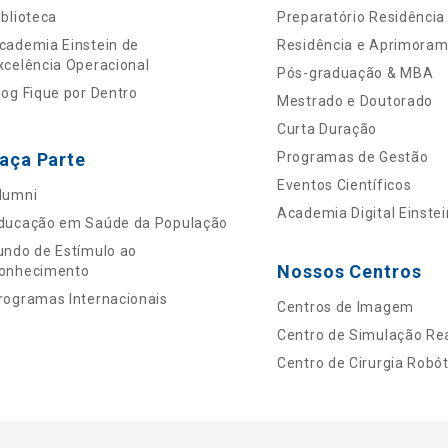
iblioteca
Preparatório Residência
cademia Einstein de
Residência e Aprimora
xcelência Operacional
Pós-graduação & MBA
log Fique por Dentro
Mestrado e Doutorado
Curta Duração
aça Parte
Programas de Gestão
Eventos Científicos
lumni
Academia Digital Einstei
ducação em Saúde da População
undo de Estímulo ao
Nossos Centros
onhecimento
rogramas Internacionais
Centros de Imagem
Centro de Simulação Rea
Centro de Cirurgia Robót