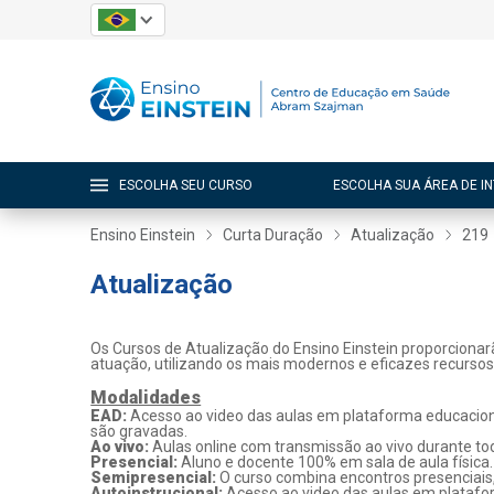
ESCOLHA SEU CURSO
ESCOLHA SUA ÁREA DE I
Ensino Einstein
Curta Duração
Atualização
219
Atualização
Os Cursos de Atualização do Ensino Einstein proporcionar
atuação, utilizando os mais modernos e eficazes recurso
Modalidades
EAD:
Acesso ao video das aulas em plataforma educaciona
são gravadas.
Ao vivo:
Aulas online com transmissão ao vivo durante tod
Presencial:
Aluno e docente 100% em sala de aula física.
Semipresencial:
O curso combina encontros presenciais
Autoinstrucional:
Acesso ao video das aulas em platafo