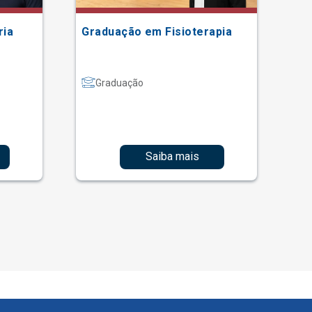
ria
Graduação em Fisioterapia
Gr
Graduação
Saiba mais