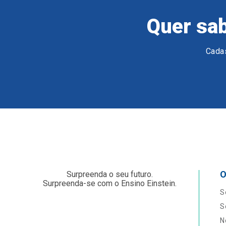
Quer sab
Cadas
O
Surpreenda o seu futuro.
Surpreenda-se com o Ensino Einstein.
S
S
N