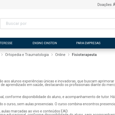
Doações
Á
NTERESSE
ENSINO EINSTEIN
PARA EMPRESAS
Ortopedia e Traumatologia
Online
Fisioterapeuta
ão aos alunos experiências únicas e inovadoras, que buscam aprimorar 
s de aprendizado em saúde, destacando os profissionais diante do merc
l, conforme disponibilidade do aluno, e acompanhamento de tutor. Há p
o o curso, sem aulas presenciais. O curso combina encontros presenci
, aulas marcadas ao vivo e conteúdos EAD.
rma educacional, conforme disponibilidade do aluno, sem acompanhame