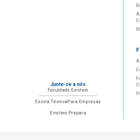
B
A
E
B
F
A
E
F
Junte-se a nós
C
Faculdade Einstein
P
Escola Técnica
Para Empresas
Einstein Prepara