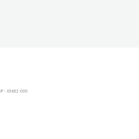
 SP - 05652-000
Ol