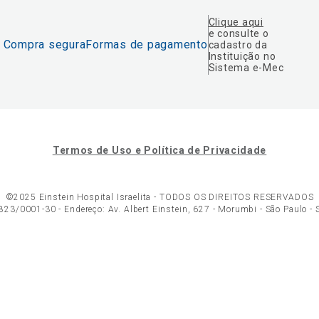
Clique aqui
e consulte o
Compra segura
Formas de pagamento
cadastro da
Instituição no
Sistema e-Mec
Termos de Uso e Política de Privacidade
©2025 Einstein Hospital Israelita -
TODOS OS DIREITOS RESERVADOS
23/0001-30 - Endereço: Av. Albert Einstein, 627 - Morumbi - São Paulo -