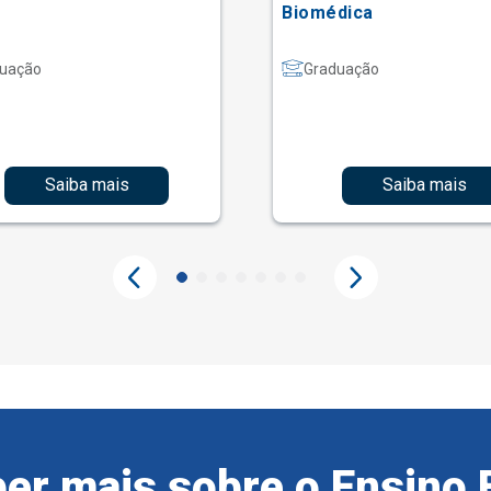
Biomédica
uação
Graduação
Saiba mais
Saiba mais
er mais sobre o Ensino 