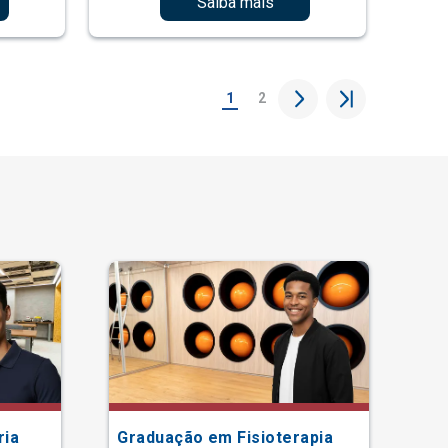
Saiba mais
1
2
ria
Graduação em Fisioterapia
Gr