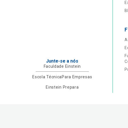
E
B
F
A
E
F
Junte-se a nós
C
Faculdade Einstein
P
Escola Técnica
Para Empresas
Einstein Prepara