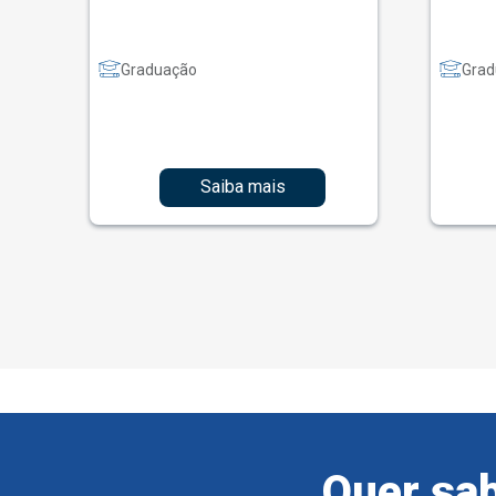
Graduação
Grad
Saiba mais
Quer sab