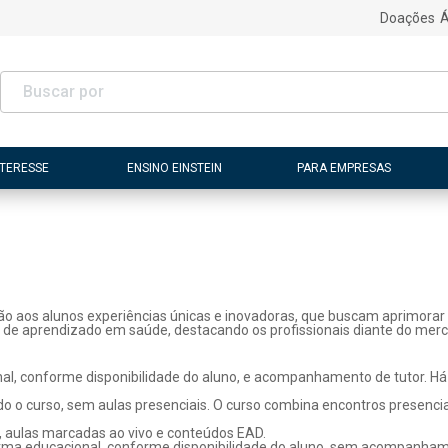
Doações
Á
NTERESSE
ENSINO EINSTEIN
PARA EMPRESAS
ão aos alunos experiências únicas e inovadoras, que buscam aprimorar 
s de aprendizado em saúde, destacando os profissionais diante do merc
l, conforme disponibilidade do aluno, e acompanhamento de tutor. Há p
o o curso, sem aulas presenciais. O curso combina encontros presenci
, aulas marcadas ao vivo e conteúdos EAD.
rma educacional, conforme disponibilidade do aluno, sem acompanhame