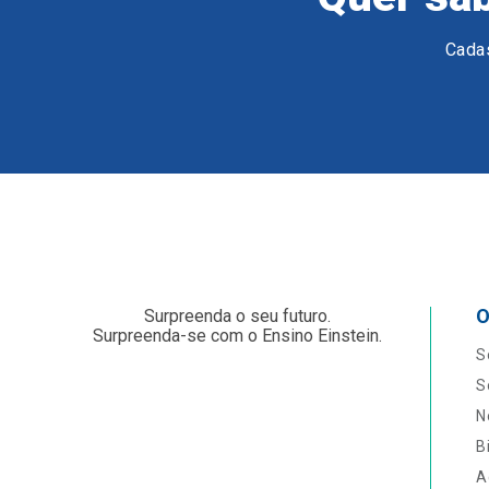
Cadas
O
Surpreenda o seu futuro.
Surpreenda-se com o Ensino Einstein.
S
S
N
B
A