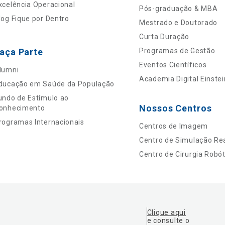
xcelência Operacional
Pós-graduação & MBA
log Fique por Dentro
Mestrado e Doutorado
Curta Duração
aça Parte
Programas de Gestão
Eventos Científicos
lumni
Academia Digital Einstei
ducação em Saúde da População
undo de Estímulo ao
Nossos Centros
onhecimento
rogramas Internacionais
Centros de Imagem
Centro de Simulação Rea
Centro de Cirurgia Robót
Clique aqui
e consulte o