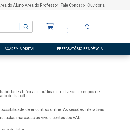
rea do Aluno
Área do Professor
Fale Conosco
Ouvidoria
Bem-vindo
(a)
Entre ou Cadastre-
se
ACADEMIA DIGITAL
PREPARATÓRIO RESIDÊNCIA
habilidades teóricas e práticas em diversos campos de
ado de trabalho.
ossibilidade de encontros online. As sessões interativas
ais, aulas marcadas ao vivo e conteúdos EAD.
nto de tutor.