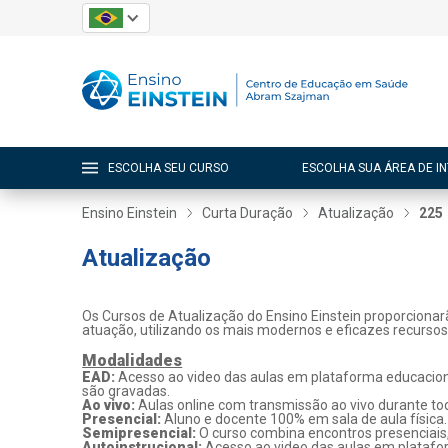
ESCOLHA SEU CURSO
ESCOLHA SUA ÁREA DE I
Ensino Einstein
Curta Duração
Atualização
225
Atualização
Os Cursos de Atualização do Ensino Einstein proporcionar
atuação, utilizando os mais modernos e eficazes recurso
Modalidades
EAD:
Acesso ao video das aulas em plataforma educaciona
são gravadas.
Ao vivo:
Aulas online com transmissão ao vivo durante tod
Presencial:
Aluno e docente 100% em sala de aula física.
Semipresencial:
O curso combina encontros presenciais
Autoinstrucional:
Acesso ao video das aulas em platafo