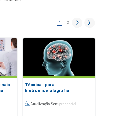
1
2
onais
Técnicas para
ia
Eletroencefalografia
Atualização Semipresencial