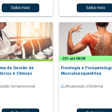
Saiba mais
Saiba mais
-20% até 08/08
ma de Gestão de
Fisiologia e Fisiopatologi
órios e Clínicas
Musculoesquelética
ização Semipresencial
Atualização a Distância