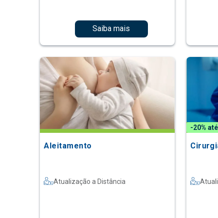
Saiba mais
-20% até
Aleitamento
Cirurgi
Atualização a Distância
Atual