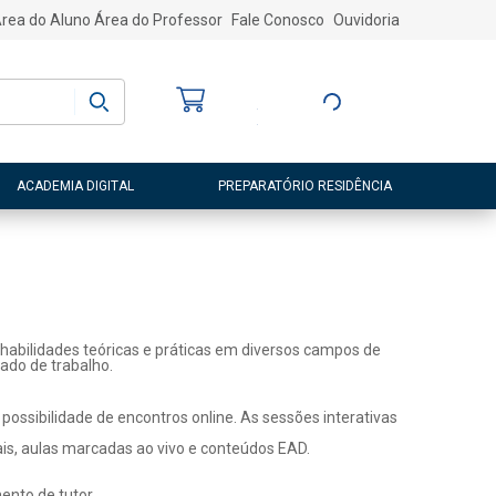
rea do Aluno
Área do Professor
Fale Conosco
Ouvidoria
Bem-vindo
(a)
Entre ou Cadastre-
se
ACADEMIA DIGITAL
PREPARATÓRIO RESIDÊNCIA
habilidades teóricas e práticas em diversos campos de
ado de trabalho.
ossibilidade de encontros online. As sessões interativas
ais, aulas marcadas ao vivo e conteúdos EAD.
nto de tutor.