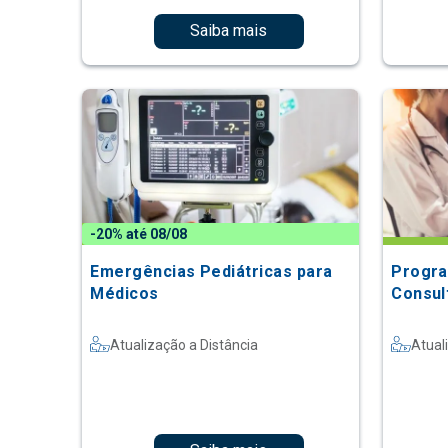
Saiba mais
-20% até 08/08
Emergências Pediátricas para
Progra
Médicos
Consult
Atualização a Distância
Atual