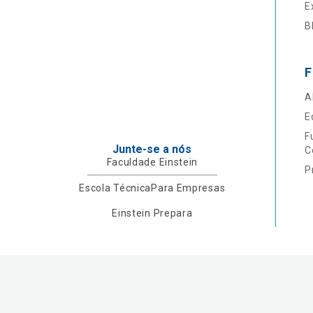
E
B
F
A
E
F
Junte-se a nós
C
Faculdade Einstein
P
Escola Técnica
Para Empresas
Einstein Prepara