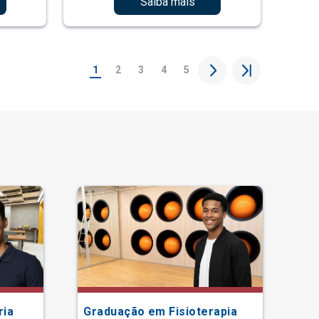
Saiba mais
1
2
3
4
5
ria
Graduação em Fisioterapia
Gr