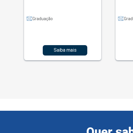
Graduação
Grad
Saiba mais
Quer sab