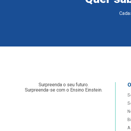
Cadas
O
Surpreenda o seu futuro.
Surpreenda-se com o Ensino Einstein.
S
S
N
B
A