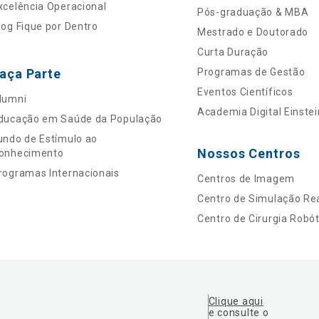
xcelência Operacional
Pós-graduação & MBA
log Fique por Dentro
Mestrado e Doutorado
Curta Duração
aça Parte
Programas de Gestão
Eventos Científicos
lumni
Academia Digital Einstei
ducação em Saúde da População
undo de Estímulo ao
Nossos Centros
onhecimento
rogramas Internacionais
Centros de Imagem
Centro de Simulação Rea
Centro de Cirurgia Robót
Clique aqui
e consulte o