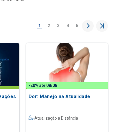
1
2
3
4
5
-20% até 08/08
izações
Dor: Manejo na Atualidade
Atualização a Distância