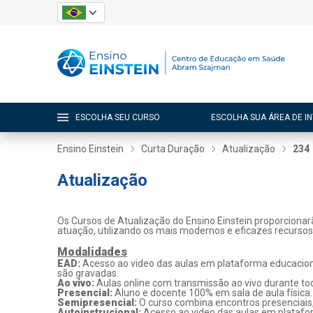
ESCOLHA SEU CURSO
ESCOLHA SUA ÁREA DE I
Ensino Einstein
Curta Duração
Atualização
234
Atualização
Os Cursos de Atualização do Ensino Einstein proporcionar
atuação, utilizando os mais modernos e eficazes recurso
Modalidades
EAD:
Acesso ao video das aulas em plataforma educaciona
são gravadas.
Ao vivo:
Aulas online com transmissão ao vivo durante tod
Presencial:
Aluno e docente 100% em sala de aula física.
Semipresencial:
O curso combina encontros presenciais
Autoinstrucional:
Acesso ao video das aulas em platafo