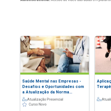
Saúde Mental nas Empresas -
Aplica
Desafios e Oportunidades com
Terapê
a Atualização da Norma
Regulamentadora 1: da Teoria à
Atualização Presencial
Atual
Prática
Curso Novo