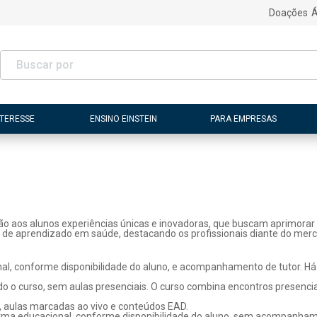
Doações
Á
NTERESSE
ENSINO EINSTEIN
PARA EMPRESAS
ão aos alunos experiências únicas e inovadoras, que buscam aprimorar 
s de aprendizado em saúde, destacando os profissionais diante do merc
l, conforme disponibilidade do aluno, e acompanhamento de tutor. Há p
o o curso, sem aulas presenciais. O curso combina encontros presenci
, aulas marcadas ao vivo e conteúdos EAD.
rma educacional, conforme disponibilidade do aluno, sem acompanhame