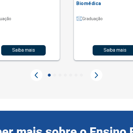
Biomédica
uação
Graduação
Saiba mais
Saiba mais
er mais sobre o Ensino 