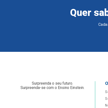
Quer sab
Cadas
O
Surpreenda o seu futuro.
Surpreenda-se com o Ensino Einstein.
S
S
N