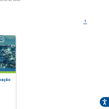
1
mação