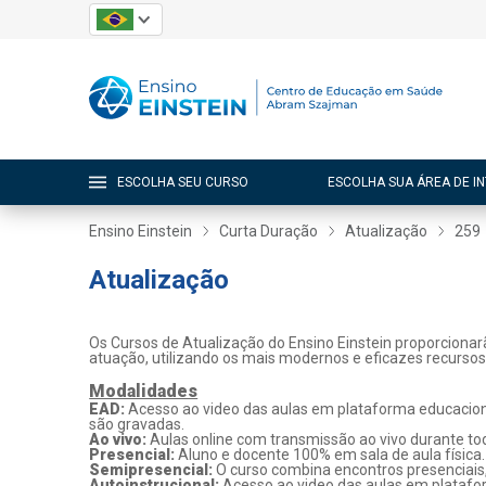
ESCOLHA SEU CURSO
ESCOLHA SUA ÁREA DE I
Ensino Einstein
Curta Duração
Atualização
259
Atualização
Os Cursos de Atualização do Ensino Einstein proporcionar
atuação, utilizando os mais modernos e eficazes recurso
Modalidades
EAD:
Acesso ao video das aulas em plataforma educaciona
são gravadas.
Ao vivo:
Aulas online com transmissão ao vivo durante tod
Presencial:
Aluno e docente 100% em sala de aula física.
Semipresencial:
O curso combina encontros presenciais
Autoinstrucional:
Acesso ao video das aulas em platafo