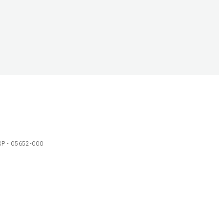
 SP - 05652-000
Ol