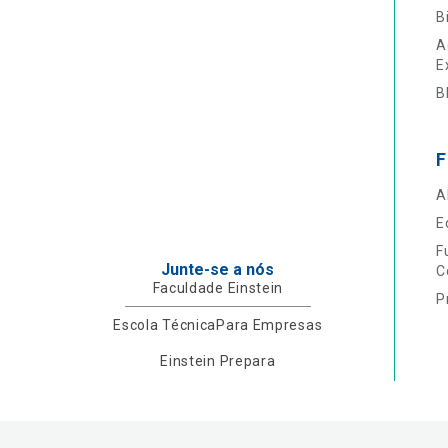
B
A
E
B
F
A
E
F
Junte-se a nós
C
Faculdade Einstein
P
Escola Técnica
Para Empresas
Einstein Prepara