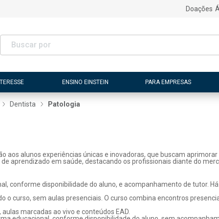
Doações
Á
NTERESSE
ENSINO EINSTEIN
PARA EMPRESAS
Dentista
Patologia
ão aos alunos experiências únicas e inovadoras, que buscam aprimorar 
s de aprendizado em saúde, destacando os profissionais diante do merc
l, conforme disponibilidade do aluno, e acompanhamento de tutor. Há p
o o curso, sem aulas presenciais. O curso combina encontros presenci
, aulas marcadas ao vivo e conteúdos EAD.
rma educacional, conforme disponibilidade do aluno, sem acompanhame