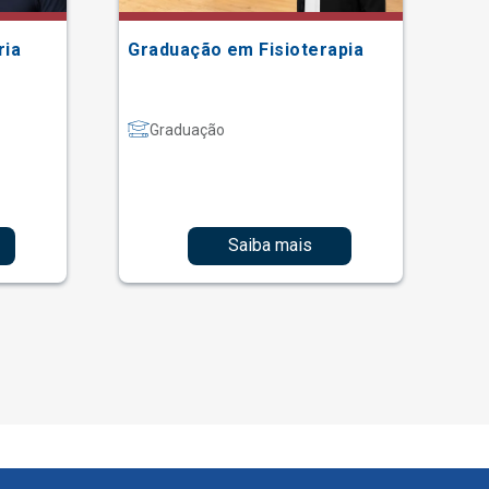
ria
Graduação em Fisioterapia
Gr
Graduação
Saiba mais