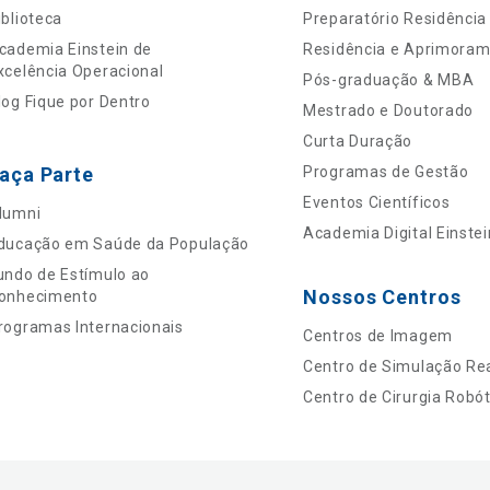
iblioteca
Preparatório Residência
cademia Einstein de
Residência e Aprimora
xcelência Operacional
Pós-graduação & MBA
log Fique por Dentro
Mestrado e Doutorado
Curta Duração
aça Parte
Programas de Gestão
Eventos Científicos
lumni
Academia Digital Einstei
ducação em Saúde da População
undo de Estímulo ao
Nossos Centros
onhecimento
rogramas Internacionais
Centros de Imagem
Centro de Simulação Rea
Centro de Cirurgia Robót