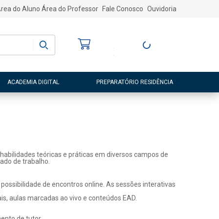
rea do Aluno
Área do Professor
Fale Conosco
Ouvidoria
Bem-vindo
(a)
Entre ou Cadastre-
se
ACADEMIA DIGITAL
PREPARATÓRIO RESIDÊNCIA
habilidades teóricas e práticas em diversos campos de
ado de trabalho.
ossibilidade de encontros online. As sessões interativas
ais, aulas marcadas ao vivo e conteúdos EAD.
nto de tutor.