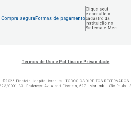
Clique aqui
e consulte o
Compra segura
Formas de pagamento
cadastro da
Instituição no
Sistema e-Mec
Termos de Uso e Política de Privacidade
©2025 Einstein Hospital Israelita -
TODOS OS DIREITOS RESERVADOS
23/0001-30 - Endereço: Av. Albert Einstein, 627 - Morumbi - São Paulo -