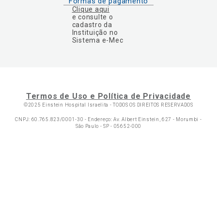
Formas de pagamento
Clique aqui
e consulte o
cadastro da
Instituição no
Sistema e-Mec
Termos de Uso e Política de Privacidade
©2025 Einstein Hospital Israelita -
TODOS OS DIREITOS RESERVADOS
CNPJ: 60.765.823/0001-30 - Endereço: Av. Albert Einstein, 627 - Morumbi -
São Paulo - SP - 05652-000
Ol
C
p