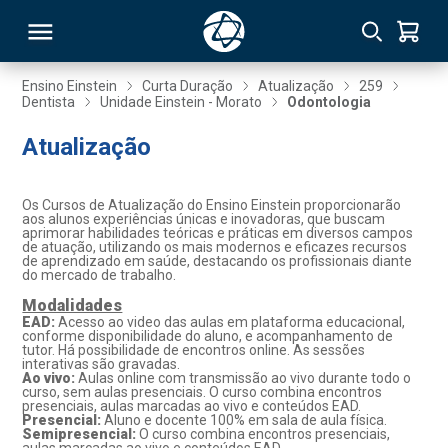
Ensino Einstein
Curta Duração
Atualização
259
Dentista
Unidade Einstein - Morato
Odontologia
RSO
Atualização
TIVAS
Os Cursos de Atualização do Ensino Einstein proporcionarão
aos alunos experiências únicas e inovadoras, que buscam
S
IN
aprimorar habilidades teóricas e práticas em diversos campos
de atuação, utilizando os mais modernos e eficazes recursos
de aprendizado em saúde, destacando os profissionais diante
ONAL
do mercado de trabalho.
Modalidades
EAD:
Acesso ao video das aulas em plataforma educacional,
conforme disponibilidade do aluno, e acompanhamento de
tutor. Há possibilidade de encontros online. As sessões
 MBA
interativas são gravadas.
Ao vivo:
Aulas online com transmissão ao vivo durante todo o
curso, sem aulas presenciais. O curso combina encontros
presenciais, aulas marcadas ao vivo e conteúdos EAD.
Presencial:
Aluno e docente 100% em sala de aula física.
Semipresencial:
O curso combina encontros presenciais,
NTRO