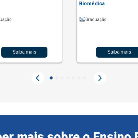
Biomédica
uação
Graduação
Saiba mais
Saiba mais
er mais sobre o Ensino 