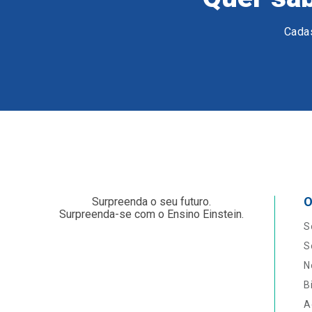
Cadas
O
Surpreenda o seu futuro.
Surpreenda-se com o Ensino Einstein.
S
S
N
B
A