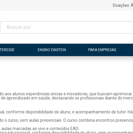
Doações
Á
NTERESSE
ENSINO EINSTEIN
PARA EMPRESAS
ão aos alunos experiências únicas e inovadoras, que buscam aprimorar 
s de aprendizado em saúde, destacando os profissionais diante do merc
l, conforme disponibilidade do aluno, e acompanhamento de tutor. Há p
o o curso, sem aulas presenciais. O curso combina encontros presenci
, aulas marcadas ao vivo e conteúdos EAD.
rma educacional, conforme disponibilidade do aluno, sem acompanhame