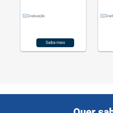
Graduação
Grad
Saiba mais
Quer sab