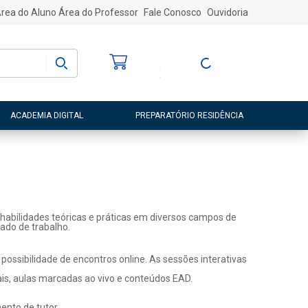
rea do Aluno
Área do Professor
Fale Conosco
Ouvidoria
Bem-vindo
(a)
Entre ou Cadastre-
se
ACADEMIA DIGITAL
PREPARATÓRIO RESIDÊNCIA
habilidades teóricas e práticas em diversos campos de
ado de trabalho.
ossibilidade de encontros online. As sessões interativas
ais, aulas marcadas ao vivo e conteúdos EAD.
nto de tutor.