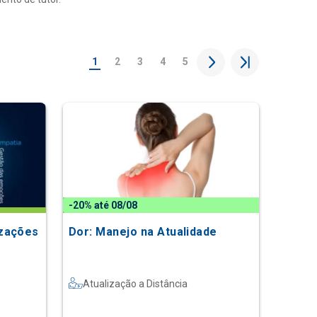
1
2
3
4
5
-20% até 08/08
izações
Dor: Manejo na Atualidade
Atualização a Distância