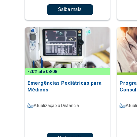
Saiba mais
-20% até 08/08
Emergências Pediátricas para
Progra
Médicos
Consult
Atualização a Distância
Atual