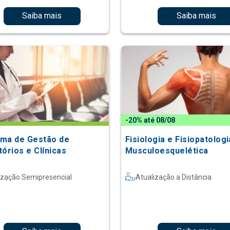
Saiba mais
Saiba mais
-20% até 08/08
ma de Gestão de
Fisiologia e Fisiopatologi
órios e Clínicas
Musculoesquelética
ização Semipresencial
Atualização a Distância