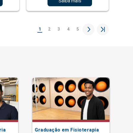
Saiba mais
1
2
3
4
5
ria
Graduação em Fisioterapia
Gr