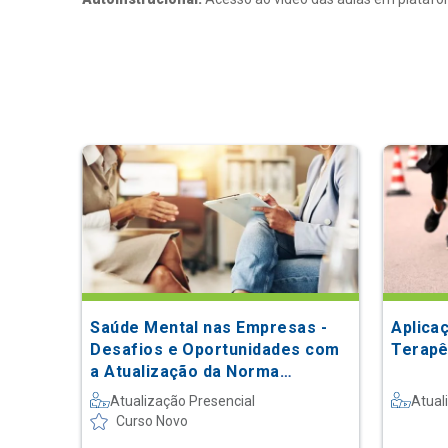
Saúde Mental nas Empresas -
Aplica
Desafios e Oportunidades com
Terapê
a Atualização da Norma
Regulamentadora 1: da Teoria à
Atualização Presencial
Atual
Prática
Curso Novo