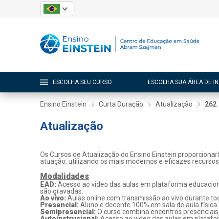
ESCOLHA SEU CURSO
ESCOLHA SUA ÁREA DE I
Ensino Einstein
Curta Duração
Atualização
262
Atualização
Os Cursos de Atualização do Ensino Einstein proporcionar
atuação, utilizando os mais modernos e eficazes recurso
Modalidades
EAD:
Acesso ao video das aulas em plataforma educaciona
são gravadas.
Ao vivo:
Aulas online com transmissão ao vivo durante tod
Presencial:
Aluno e docente 100% em sala de aula física.
Semipresencial:
O curso combina encontros presenciais
Autoinstrucional:
Acesso ao video das aulas em platafo