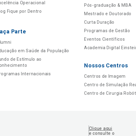
xcelência Operacional
Pós-graduação & MBA
log Fique por Dentro
Mestrado e Doutorado
Curta Duração
aça Parte
Programas de Gestão
Eventos Científicos
lumni
Academia Digital Einstei
ducação em Saúde da População
undo de Estímulo ao
Nossos Centros
onhecimento
rogramas Internacionais
Centros de Imagem
Centro de Simulação Rea
Centro de Cirurgia Robót
Clique aqui
e consulte o