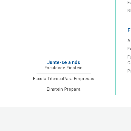
E
B
F
A
E
F
Junte-se a nós
C
Faculdade Einstein
P
Escola Técnica
Para Empresas
Einstein Prepara