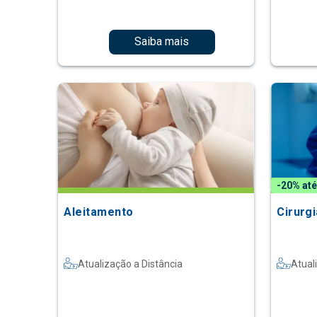
Saiba mais
-20% até
Aleitamento
Cirurgi
Atualização a Distância
Atual