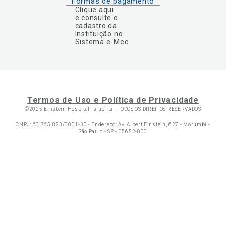
Formas de pagamento
Clique aqui
e consulte o
cadastro da
Instituição no
Sistema e-Mec
Termos de Uso e Política de Privacidade
©2025 Einstein Hospital Israelita -
TODOS OS DIREITOS RESERVADOS
CNPJ: 60.765.823/0001-30 - Endereço: Av. Albert Einstein, 627 - Morumbi -
São Paulo - SP - 05652-000
Ol
C
p