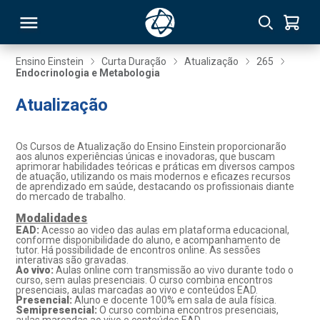
Ensino Einstein
Curta Duração
Atualização
265
Endocrinologia e Metabologia
RSO
Atualização
TIVAS
Os Cursos de Atualização do Ensino Einstein proporcionarão
aos alunos experiências únicas e inovadoras, que buscam
S
IN
aprimorar habilidades teóricas e práticas em diversos campos
de atuação, utilizando os mais modernos e eficazes recursos
de aprendizado em saúde, destacando os profissionais diante
ONAL
do mercado de trabalho.
Modalidades
EAD:
Acesso ao video das aulas em plataforma educacional,
conforme disponibilidade do aluno, e acompanhamento de
tutor. Há possibilidade de encontros online. As sessões
 MBA
interativas são gravadas.
Ao vivo:
Aulas online com transmissão ao vivo durante todo o
curso, sem aulas presenciais. O curso combina encontros
presenciais, aulas marcadas ao vivo e conteúdos EAD.
Presencial:
Aluno e docente 100% em sala de aula física.
Semipresencial:
O curso combina encontros presenciais,
NTRO