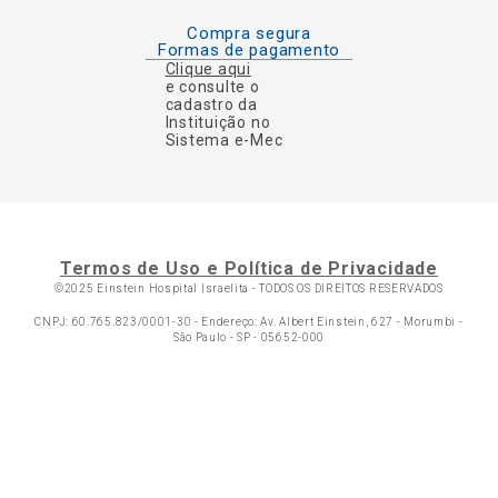
Compra segura
Formas de pagamento
Clique aqui
e consulte o
cadastro da
Instituição no
Sistema e-Mec
Termos de Uso e Política de Privacidade
©2025 Einstein Hospital Israelita -
TODOS OS DIREITOS RESERVADOS
CNPJ: 60.765.823/0001-30 - Endereço: Av. Albert Einstein, 627 - Morumbi -
São Paulo - SP - 05652-000
Ol