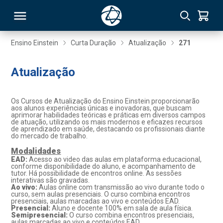
Ensino Einstein
Curta Duração
Atualização
271
RSO
Atualização
TIVAS
Os Cursos de Atualização do Ensino Einstein proporcionarão
aos alunos experiências únicas e inovadoras, que buscam
aprimorar habilidades teóricas e práticas em diversos campos
S
IN
de atuação, utilizando os mais modernos e eficazes recursos
de aprendizado em saúde, destacando os profissionais diante
do mercado de trabalho.
ONAL
Modalidades
EAD:
Acesso ao video das aulas em plataforma educacional,
conforme disponibilidade do aluno, e acompanhamento de
tutor. Há possibilidade de encontros online. As sessões
 MBA
interativas são gravadas.
Ao vivo:
Aulas online com transmissão ao vivo durante todo o
curso, sem aulas presenciais. O curso combina encontros
presenciais, aulas marcadas ao vivo e conteúdos EAD.
Presencial:
Aluno e docente 100% em sala de aula física.
Semipresencial:
O curso combina encontros presenciais,
NTRO
aulas marcadas ao vivo e conteúdos EAD.