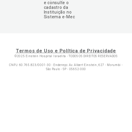
e consulte o
cadastro da
Instituição no
Sistema e-Mec
Termos de Uso e Política de Privacidade
©2025 Einstein Hospital Israelita -
TODOS OS DIREITOS RESERVADOS
CNPJ: 60.765.823/0001-30 - Endereço: Av. Albert Einstein, 627 - Morumbi -
São Paulo - SP - 05652-000
Ol
C
p
t