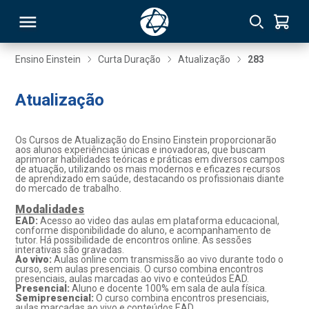
Ensino Einstein
Curta Duração
Atualização
283
RSO
Atualização
TIVAS
Os Cursos de Atualização do Ensino Einstein proporcionarão
aos alunos experiências únicas e inovadoras, que buscam
aprimorar habilidades teóricas e práticas em diversos campos
S
IN
de atuação, utilizando os mais modernos e eficazes recursos
de aprendizado em saúde, destacando os profissionais diante
do mercado de trabalho.
ONAL
Modalidades
EAD:
Acesso ao video das aulas em plataforma educacional,
conforme disponibilidade do aluno, e acompanhamento de
tutor. Há possibilidade de encontros online. As sessões
 MBA
interativas são gravadas.
Ao vivo:
Aulas online com transmissão ao vivo durante todo o
curso, sem aulas presenciais. O curso combina encontros
presenciais, aulas marcadas ao vivo e conteúdos EAD.
Presencial:
Aluno e docente 100% em sala de aula física.
Semipresencial:
O curso combina encontros presenciais,
NTRO
aulas marcadas ao vivo e conteúdos EAD.