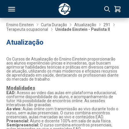
Ensino Einstein
Curta Duração
Atualização
291
Terapeuta ocupacional
Unidade Einstein - Paulista II
RSO
Atualização
TIVAS
Os Cursos de Atualização do Ensino Einstein proporcionarão
aos alunos experiências únicas e inovadoras, que buscam
S
IN
aprimorar habilidades teóricas e práticas em diversos campos
de atuação, utilizando os mais modernos e eficazes recursos
de aprendizado em saúde, destacando os profissionais diante
ONAL
do mercado de trabalho.
Modalidades
EAD:
Acesso ao video das aulas em plataforma educacional,
conforme disponibilidade do aluno, e acompanhamento de
tutor. Há possibilidade de encontros online. As sessões
 MBA
interativas são gravadas.
Ao vivo:
Aulas online com transmissão ao vivo durante todo o
curso, sem aulas presenciais. O curso combina encontros
presenciais, aulas marcadas ao vivo e conteúdos EAD.
Presencial:
Aluno e docente 100% em sala de aula física.
Semipresencial:
O curso combina encontros presenciais,
NTRO