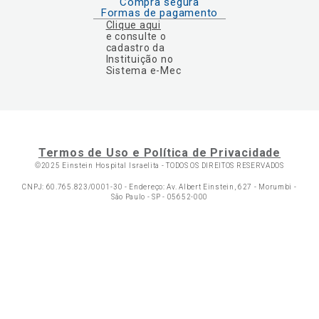
Compra segura
Formas de pagamento
Clique aqui
e consulte o
cadastro da
Instituição no
Sistema e-Mec
Termos de Uso e Política de Privacidade
©2025 Einstein Hospital Israelita -
TODOS OS DIREITOS RESERVADOS
CNPJ: 60.765.823/0001-30 - Endereço: Av. Albert Einstein, 627 - Morumbi -
São Paulo - SP - 05652-000
Ol
C