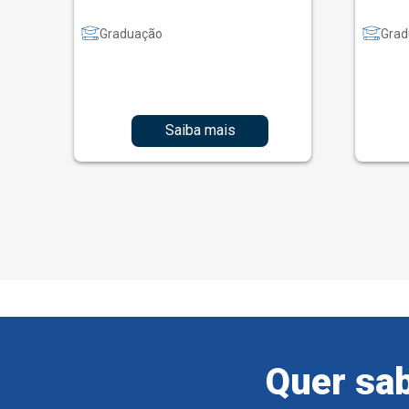
Graduação
Grad
Saiba mais
Quer sab