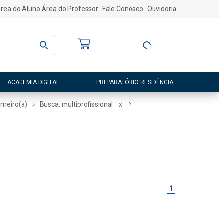
rea do Aluno
Área do Professor
Fale Conosco
Ouvidoria
Bem-vindo
(a)
Entre ou Cadastre-
se
ACADEMIA DIGITAL
PREPARATÓRIO RESIDÊNCIA
rmeiro(a)
Busca: multiprofissional
x
1