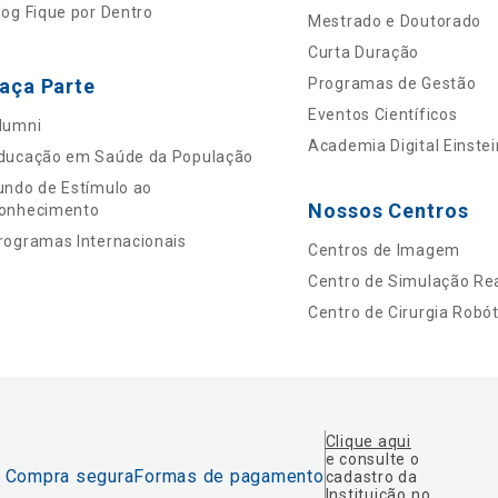
log Fique por Dentro
Mestrado e Doutorado
Curta Duração
aça Parte
Programas de Gestão
Eventos Científicos
lumni
Academia Digital Einstei
ducação em Saúde da População
undo de Estímulo ao
Nossos Centros
onhecimento
rogramas Internacionais
Centros de Imagem
Centro de Simulação Rea
Centro de Cirurgia Robót
Clique aqui
e consulte o
Compra segura
Formas de pagamento
cadastro da
Instituição no