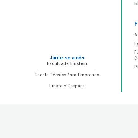
B
F
A
E
F
Junte-se a nós
C
Faculdade Einstein
P
Escola Técnica
Para Empresas
Einstein Prepara