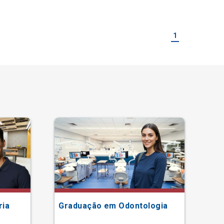
1
ria
Graduação em Odontologia
Gr