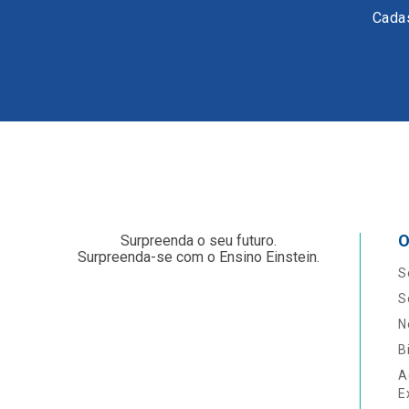
Cadas
O
Surpreenda o seu futuro.
Surpreenda-se com o Ensino Einstein.
S
S
N
B
A
E