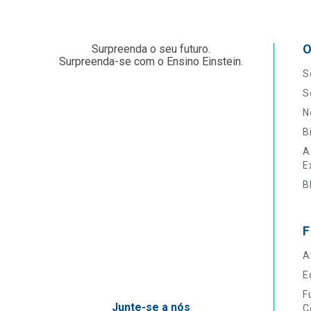
O
Surpreenda o seu futuro.
Surpreenda-se com o Ensino Einstein.
S
S
N
B
A
E
B
F
A
E
F
Junte-se a nós
C