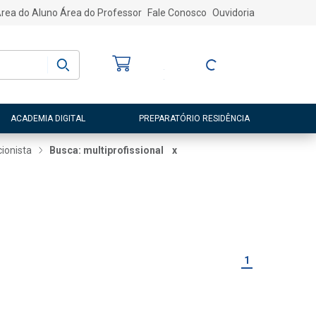
rea do Aluno
Área do Professor
Fale Conosco
Ouvidoria
Bem-vindo
(a)
Entre ou Cadastre-
se
ACADEMIA DIGITAL
PREPARATÓRIO RESIDÊNCIA
cionista
Busca: multiprofissional
x
1