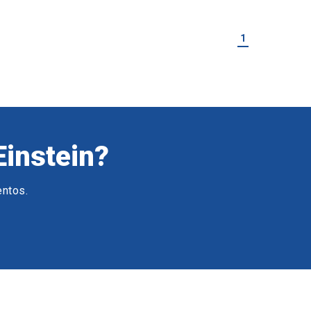
1
Einstein?
entos.