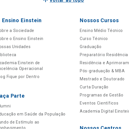
Voltar ao topo
 Ensino Einstein
Nossos Cursos
obre a Sociedade
Ensino Médio Técnico
obre o Ensino Einstein
Curso Técnico
ossas Unidades
Graduação
iblioteca
Preparatório Residência
cademia Einstein de
Residência e Aprimora
xcelência Operacional
Pós-graduação & MBA
log Fique por Dentro
Mestrado e Doutorado
Curta Duração
aça Parte
Programas de Gestão
Eventos Científicos
lumni
Academia Digital Einstei
ducação em Saúde da População
undo de Estímulo ao
Nossos Centros
onhecimento