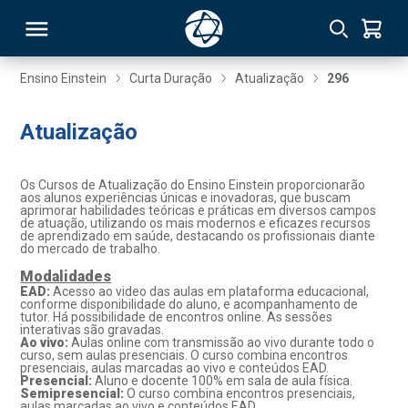
Ensino Einstein
Curta Duração
Atualização
296
RSO
Atualização
TIVAS
Os Cursos de Atualização do Ensino Einstein proporcionarão
aos alunos experiências únicas e inovadoras, que buscam
aprimorar habilidades teóricas e práticas em diversos campos
S
IN
de atuação, utilizando os mais modernos e eficazes recursos
de aprendizado em saúde, destacando os profissionais diante
do mercado de trabalho.
ONAL
Modalidades
EAD:
Acesso ao video das aulas em plataforma educacional,
conforme disponibilidade do aluno, e acompanhamento de
tutor. Há possibilidade de encontros online. As sessões
 MBA
interativas são gravadas.
Ao vivo:
Aulas online com transmissão ao vivo durante todo o
curso, sem aulas presenciais. O curso combina encontros
presenciais, aulas marcadas ao vivo e conteúdos EAD.
Presencial:
Aluno e docente 100% em sala de aula física.
Semipresencial:
O curso combina encontros presenciais,
NTRO
aulas marcadas ao vivo e conteúdos EAD.