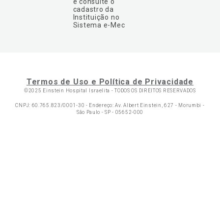
e consulte o
cadastro da
Instituição no
Sistema e-Mec
Termos de Uso e Política de Privacidade
©2025 Einstein Hospital Israelita -
TODOS OS DIREITOS RESERVADOS
CNPJ: 60.765.823/0001-30 - Endereço: Av. Albert Einstein, 627 - Morumbi -
São Paulo - SP - 05652-000
Ol
C
p
t