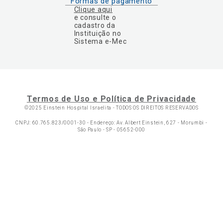
Formas de pagamento
Clique aqui
e consulte o
cadastro da
Instituição no
Sistema e-Mec
Termos de Uso e Política de Privacidade
©2025 Einstein Hospital Israelita -
TODOS OS DIREITOS RESERVADOS
CNPJ: 60.765.823/0001-30 - Endereço: Av. Albert Einstein, 627 - Morumbi -
São Paulo - SP - 05652-000
Ol
C
p