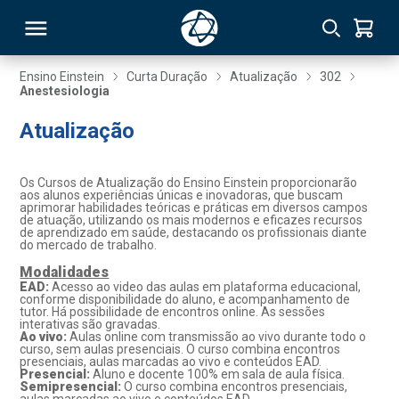
Ensino Einstein
Curta Duração
Atualização
302
Anestesiologia
RSO
Atualização
TIVAS
Os Cursos de Atualização do Ensino Einstein proporcionarão
aos alunos experiências únicas e inovadoras, que buscam
S
IN
aprimorar habilidades teóricas e práticas em diversos campos
de atuação, utilizando os mais modernos e eficazes recursos
de aprendizado em saúde, destacando os profissionais diante
ONAL
do mercado de trabalho.
Modalidades
EAD:
Acesso ao video das aulas em plataforma educacional,
conforme disponibilidade do aluno, e acompanhamento de
tutor. Há possibilidade de encontros online. As sessões
 MBA
interativas são gravadas.
Ao vivo:
Aulas online com transmissão ao vivo durante todo o
curso, sem aulas presenciais. O curso combina encontros
presenciais, aulas marcadas ao vivo e conteúdos EAD.
Presencial:
Aluno e docente 100% em sala de aula física.
Semipresencial:
O curso combina encontros presenciais,
NTRO