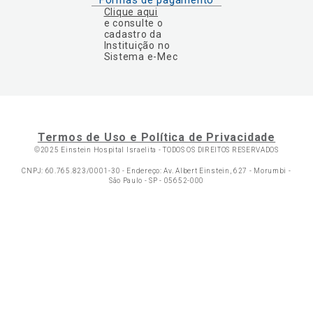
Clique aqui
e consulte o
cadastro da
Instituição no
Sistema e-Mec
Termos de Uso e Política de Privacidade
©2025 Einstein Hospital Israelita -
TODOS OS DIREITOS RESERVADOS
CNPJ: 60.765.823/0001-30 - Endereço: Av. Albert Einstein, 627 - Morumbi -
São Paulo - SP - 05652-000
Ol
C
p