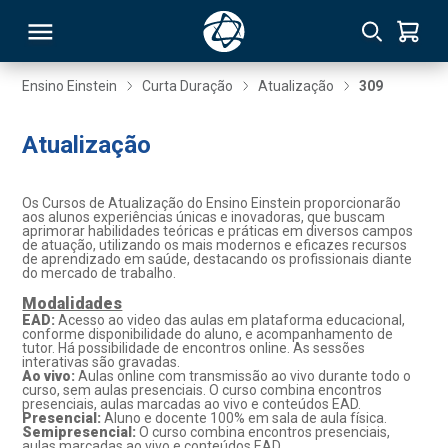
Ensino Einstein
Curta Duração
Atualização
309
RSO
Atualização
TIVAS
Os Cursos de Atualização do Ensino Einstein proporcionarão
aos alunos experiências únicas e inovadoras, que buscam
aprimorar habilidades teóricas e práticas em diversos campos
S
IN
de atuação, utilizando os mais modernos e eficazes recursos
de aprendizado em saúde, destacando os profissionais diante
do mercado de trabalho.
ONAL
Modalidades
EAD:
Acesso ao video das aulas em plataforma educacional,
conforme disponibilidade do aluno, e acompanhamento de
tutor. Há possibilidade de encontros online. As sessões
 MBA
interativas são gravadas.
Ao vivo:
Aulas online com transmissão ao vivo durante todo o
curso, sem aulas presenciais. O curso combina encontros
presenciais, aulas marcadas ao vivo e conteúdos EAD.
Presencial:
Aluno e docente 100% em sala de aula física.
Semipresencial:
O curso combina encontros presenciais,
NTRO
aulas marcadas ao vivo e conteúdos EAD.