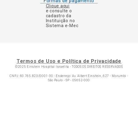
Formas de pagamento
Clique aqui
e consulte o
cadastro da
Instituição no
Sistema e-Mec
Termos de Uso e Política de Privacidade
©2025 Einstein Hospital Israelita -
TODOS OS DIREITOS RESERVADOS
CNPJ: 60.765.823/0001-30 - Endereço: Av. Albert Einstein, 627 - Morumbi -
São Paulo - SP - 05652-000
Ol
C
p