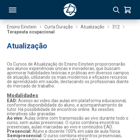
Ensino Einstein
Curta Duração
Atualização
312
Terapeuta ocupacional
RSO
Atualização
TIVAS
Os Cursos de Atualização do Ensino Einstein proporcionarão
aos alunos experiências únicas e inovadoras, que buscam
S
IN
aprimorar habilidades teóricas e práticas em diversos campos
de atuação, utilizando os mais modernos e eficazes recursos
de aprendizado em saúde, destacando os profissionais diante
ONAL
do mercado de trabalho.
Modalidades
EAD:
Acesso ao video das aulas em plataforma educacional,
conforme disponibilidade do aluno, e acompanhamento de
tutor. Há possibilidade de encontros online. As sessões
 MBA
interativas são gravadas.
Ao vivo:
Aulas online com transmissão ao vivo durante todo o
curso, sem aulas presenciais. O curso combina encontros
presenciais, aulas marcadas ao vivo e conteúdos EAD.
Presencial:
Aluno e docente 100% em sala de aula física.
Semipresencial:
O curso combina encontros presenciais,
NTRO