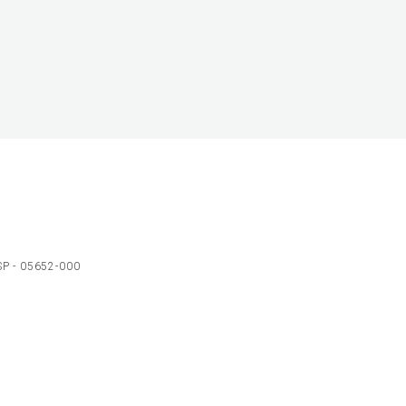
 SP - 05652-000
Ol