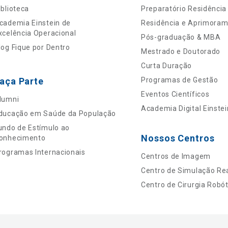
iblioteca
Preparatório Residência
cademia Einstein de
Residência e Aprimora
xcelência Operacional
Pós-graduação & MBA
log Fique por Dentro
Mestrado e Doutorado
Curta Duração
aça Parte
Programas de Gestão
Eventos Científicos
lumni
Academia Digital Einstei
ducação em Saúde da População
undo de Estímulo ao
Nossos Centros
onhecimento
rogramas Internacionais
Centros de Imagem
Centro de Simulação Rea
Centro de Cirurgia Robót