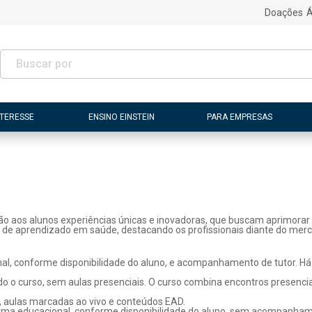
Doações
Á
NTERESSE
ENSINO EINSTEIN
PARA EMPRESAS
ão aos alunos experiências únicas e inovadoras, que buscam aprimorar 
s de aprendizado em saúde, destacando os profissionais diante do merc
l, conforme disponibilidade do aluno, e acompanhamento de tutor. Há p
o o curso, sem aulas presenciais. O curso combina encontros presenci
, aulas marcadas ao vivo e conteúdos EAD.
rma educacional, conforme disponibilidade do aluno, sem acompanhame