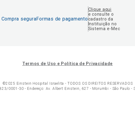
Clique aqui
e consulte o
Compra segura
Formas de pagamento
cadastro da
Instituição no
Sistema e-Mec
Termos de Uso e Política de Privacidade
©2025 Einstein Hospital Israelita -
TODOS OS DIREITOS RESERVADOS
23/0001-30 - Endereço: Av. Albert Einstein, 627 - Morumbi - São Paulo -