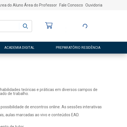
rea do Aluno
Área do Professor
Fale Conosco
Ouvidoria
Bem-vindo
(a)
Entre ou Cadastre-
se
ACADEMIA DIGITAL
PREPARATÓRIO RESIDÊNCIA
habilidades teóricas e práticas em diversos campos de
ado de trabalho.
ossibilidade de encontros online. As sessões interativas
ais, aulas marcadas ao vivo e conteúdos EAD.
nto de tutor.