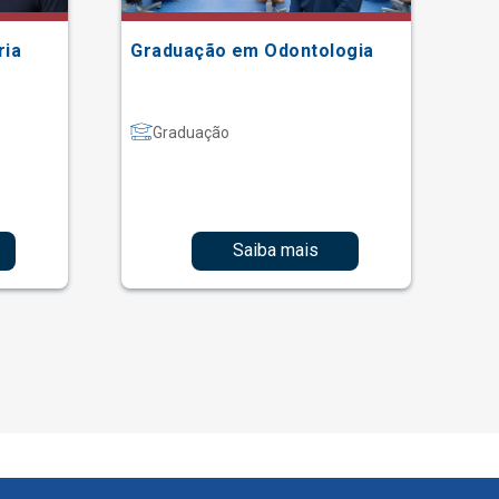
ria
Graduação em Odontologia
Gr
Graduação
Saiba mais