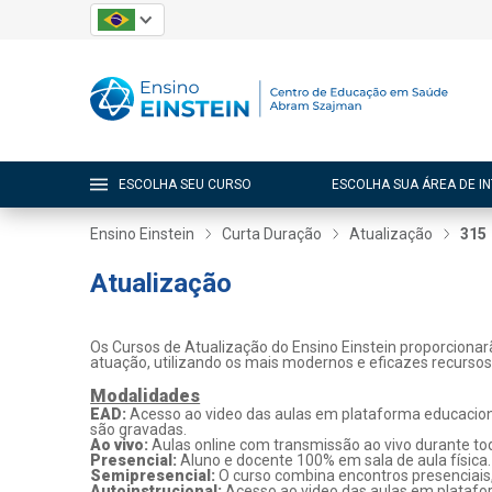
ESCOLHA SEU CURSO
ESCOLHA SUA ÁREA DE I
Ensino Einstein
Curta Duração
Atualização
315
Atualização
Os Cursos de Atualização do Ensino Einstein proporcionar
atuação, utilizando os mais modernos e eficazes recurso
Modalidades
EAD:
Acesso ao video das aulas em plataforma educaciona
são gravadas.
Ao vivo:
Aulas online com transmissão ao vivo durante tod
Presencial:
Aluno e docente 100% em sala de aula física.
Semipresencial:
O curso combina encontros presenciais
Autoinstrucional:
Acesso ao video das aulas em platafo