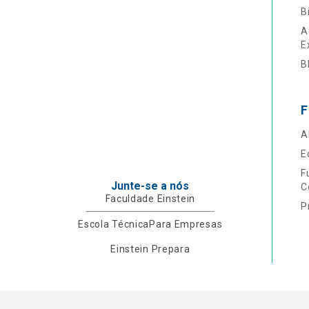
B
A
E
B
F
A
E
F
Junte-se a nós
C
Faculdade Einstein
P
Escola Técnica
Para Empresas
Einstein Prepara