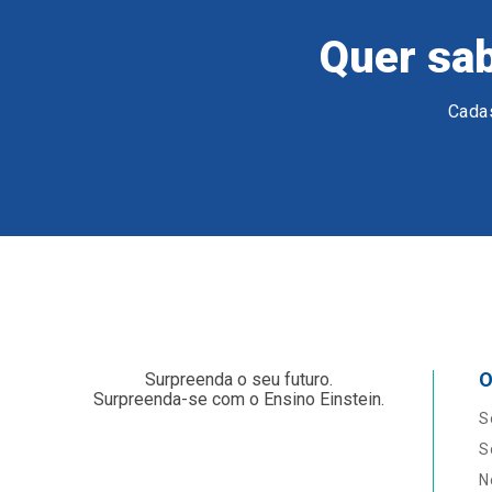
Quer sab
Cadas
O
Surpreenda o seu futuro.
Surpreenda-se com o Ensino Einstein.
S
S
N