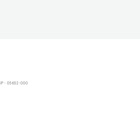
 SP - 05652-000
Ol
C
p