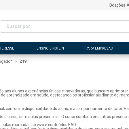
Doações
Á
NTERESSE
ENSINO EINSTEIN
PARA EMPRESAS
ogado*
219
ão aos alunos experiências únicas e inovadoras, que buscam aprimorar 
s de aprendizado em saúde, destacando os profissionais diante do merc
l, conforme disponibilidade do aluno, e acompanhamento de tutor. Há p
o o curso, sem aulas presenciais. O curso combina encontros presenci
, aulas marcadas ao vivo e conteúdos EAD.
rma educacional, conforme disponibilidade do aluno, sem acompanhame