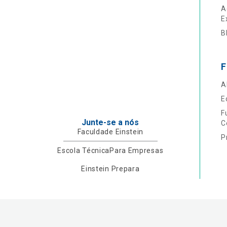
A
E
B
F
A
E
F
Junte-se a nós
C
Faculdade Einstein
P
Escola Técnica
Para Empresas
Einstein Prepara