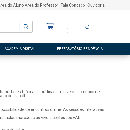
rea do Aluno
Área do Professor
Fale Conosco
Ouvidoria
Bem-vindo
(a)
Entre ou Cadastre-
se
ACADEMIA DIGITAL
PREPARATÓRIO RESIDÊNCIA
habilidades teóricas e práticas em diversos campos de
ado de trabalho.
ossibilidade de encontros online. As sessões interativas
ais, aulas marcadas ao vivo e conteúdos EAD.
nto de tutor.