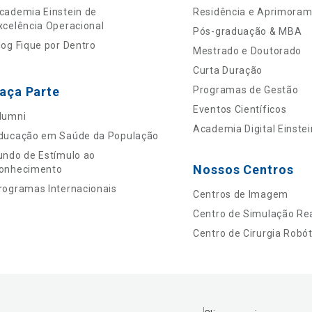
cademia Einstein de
Residência e Aprimora
xcelência Operacional
Pós-graduação & MBA
log Fique por Dentro
Mestrado e Doutorado
Curta Duração
aça Parte
Programas de Gestão
Eventos Científicos
lumni
Academia Digital Einstei
ducação em Saúde da População
undo de Estímulo ao
Nossos Centros
onhecimento
rogramas Internacionais
Centros de Imagem
Centro de Simulação Rea
Centro de Cirurgia Robót