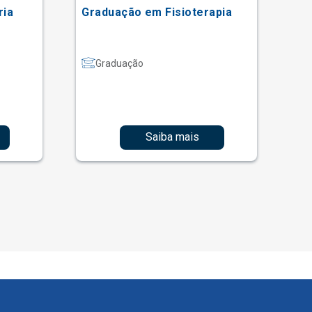
ria
Graduação em Fisioterapia
Gr
Graduação
Saiba mais