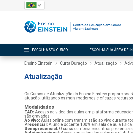
ESCOLHA SEU CURSO
ESCOLHA SUA ÁREA DE I
Ensino Einstein
Curta Duração
Atualização
Adv
Atualização
Os Cursos de Atualização do Ensino Einstein proporcionar
atuação, utilizando os mais modernos e eficazes recurso
Modalidades
EAD:
Acesso ao video das aulas em plataforma educaciona
são gravadas.
Ao vivo:
Aulas online com transmissão ao vivo durante tod
Presencial:
Aluno e docente 100% em sala de aula física.
Semipresencial:
O curso combina encontros presenciais
Autoinstrucional:
Acesso ao video das aulas em platafo