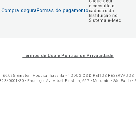
Clique aqui
e consulte o
Compra segura
Formas de pagamento
cadastro da
Instituição no
Sistema e-Mec
Termos de Uso e Política de Privacidade
©2025 Einstein Hospital Israelita -
TODOS OS DIREITOS RESERVADOS
23/0001-30 - Endereço: Av. Albert Einstein, 627 - Morumbi - São Paulo -