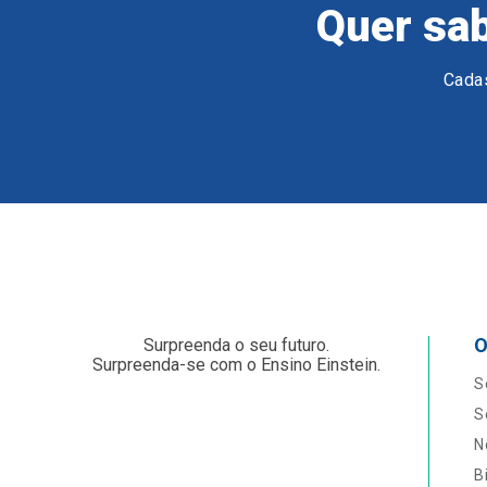
Quer sab
Cadas
O
Surpreenda o seu futuro.
Surpreenda-se com o Ensino Einstein.
S
S
N
B