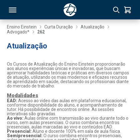
Ensino Einstein
Curta Duração
Atualização
Advogado*
262
RSO
Atualização
TIVAS
Os Cursos de Atualização do Ensino Einstein proporcionarão
aos alunos experiências únicas e inovadoras, que buscam
S
IN
aprimorar habilidades teóricas e práticas em diversos campos
de atuação, utilizando os mais modernos e eficazes recursos
de aprendizado em saúde, destacando os profissionais diante
ONAL
do mercado de trabalho.
Modalidades
EAD:
Acesso ao video das aulas em plataforma educacional,
conforme disponibilidade do aluno, e acompanhamento de
tutor. Há possibilidade de encontros online. As sessões
 MBA
interativas são gravadas.
Ao vivo:
Aulas online com transmissão ao vivo durante todo o
curso, sem aulas presenciais. O curso combina encontros
presenciais, aulas marcadas ao vivo e conteúdos EAD.
Presencial:
Aluno e docente 100% em sala de aula física.
Semipresencial:
O curso combina encontros presenciais,
NTRO