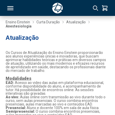
Ensino Einstein
Curta Duração
Atualização
Anestesiologia
RSO
Atualização
TIVAS
Os Cursos de Atualização do Ensino Einstein proporcionarão
aos alunos experiências únicas e inovadoras, que buscam
S
IN
aprimorar habilidades teóricas e práticas em diversos campos
de atuação, utilizando os mais modernos e eficazes recursos
de aprendizado em saúde, destacando os profissionais diante
ONAL
do mercado de trabalho.
Modalidades
EAD:
Acesso ao video das aulas em plataforma educacional,
conforme disponibilidade do aluno, e acompanhamento de
tutor. Há possibilidade de encontros online. As sessões
 MBA
interativas são gravadas.
Ao vivo:
Aulas online com transmissão ao vivo durante todo o
curso, sem aulas presenciais. O curso combina encontros
presenciais, aulas marcadas ao vivo e conteúdos EAD.
Presencial:
Aluno e docente 100% em sala de aula física.
Semipresencial:
O curso combina encontros presenciais,
NTRO