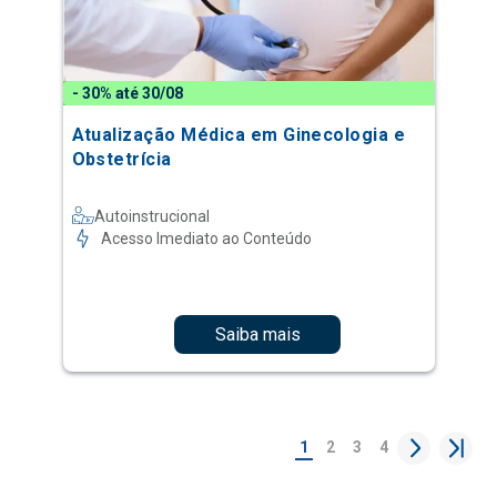
- 30% até 30/08
Atualização Médica em Ginecologia e
Obstetrícia
Autoinstrucional
Acesso Imediato ao Conteúdo
Saiba mais
1
2
3
4