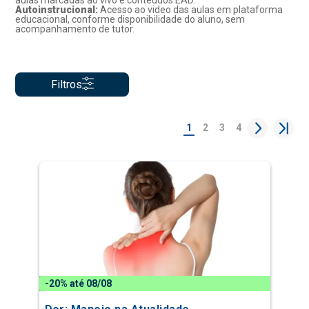
aulas marcadas ao vivo e conteúdos EAD.
Autoinstrucional:
Acesso ao video das aulas em plataforma
educacional, conforme disponibilidade do aluno, sem
acompanhamento de tutor.
Filtros
1
2
3
4
-20% até 08/08