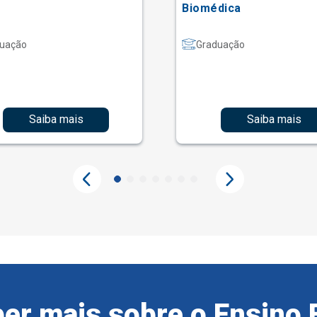
Biomédica
uação
Graduação
Saiba mais
Saiba mais
er mais sobre o Ensino 