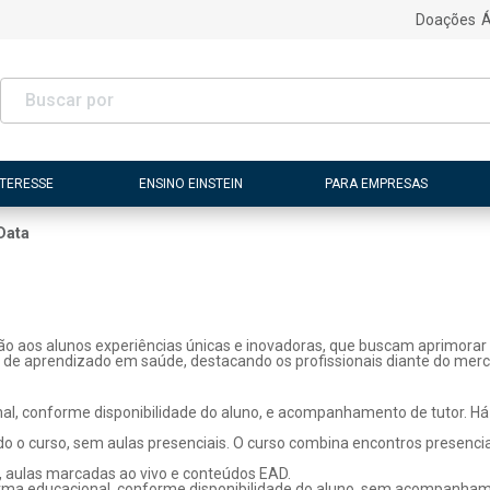
Doações
Á
NTERESSE
ENSINO EINSTEIN
PARA EMPRESAS
Data
ão aos alunos experiências únicas e inovadoras, que buscam aprimorar 
s de aprendizado em saúde, destacando os profissionais diante do merc
l, conforme disponibilidade do aluno, e acompanhamento de tutor. Há p
o o curso, sem aulas presenciais. O curso combina encontros presenci
, aulas marcadas ao vivo e conteúdos EAD.
rma educacional, conforme disponibilidade do aluno, sem acompanhame