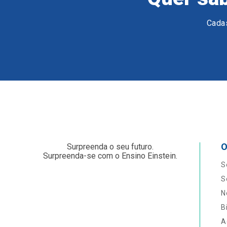
Cadas
O
Surpreenda o seu futuro.
Surpreenda-se com o Ensino Einstein.
S
S
N
B
A