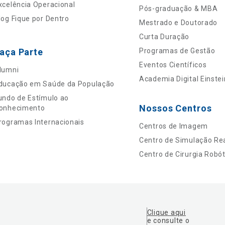
xcelência Operacional
Pós-graduação & MBA
log Fique por Dentro
Mestrado e Doutorado
Curta Duração
aça Parte
Programas de Gestão
Eventos Científicos
lumni
Academia Digital Einstei
ducação em Saúde da População
undo de Estímulo ao
Nossos Centros
onhecimento
rogramas Internacionais
Centros de Imagem
Centro de Simulação Rea
Centro de Cirurgia Robót
Clique aqui
e consulte o