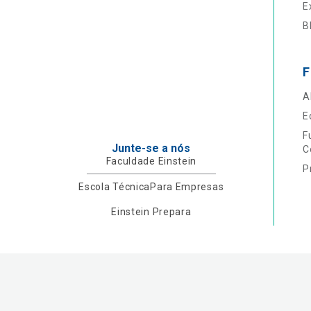
E
B
F
A
E
F
Junte-se a nós
C
Faculdade Einstein
P
Escola Técnica
Para Empresas
Einstein Prepara