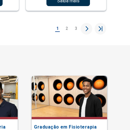
Saiba mais
1
2
3
ria
Graduação em Fisioterapia
Gr