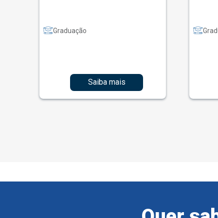
Graduação
Grad
Saiba mais
Quer sab