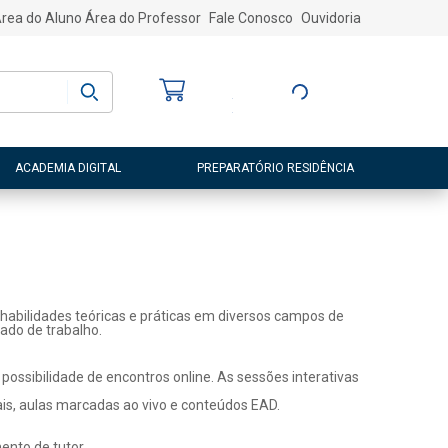
rea do Aluno
Área do Professor
Fale Conosco
Ouvidoria
Bem-vindo
(a)
Entre ou Cadastre-
se
ACADEMIA DIGITAL
PREPARATÓRIO RESIDÊNCIA
habilidades teóricas e práticas em diversos campos de
ado de trabalho.
ossibilidade de encontros online. As sessões interativas
ais, aulas marcadas ao vivo e conteúdos EAD.
nto de tutor.