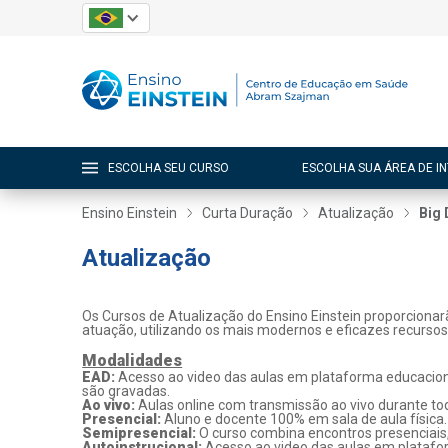
ESCOLHA SEU CURSO
ESCOLHA SUA ÁREA DE I
Ensino Einstein
Curta Duração
Atualização
Big 
Atualização
Os Cursos de Atualização do Ensino Einstein proporcionar
atuação, utilizando os mais modernos e eficazes recurso
Modalidades
EAD:
Acesso ao video das aulas em plataforma educaciona
são gravadas.
Ao vivo:
Aulas online com transmissão ao vivo durante tod
Presencial:
Aluno e docente 100% em sala de aula física.
Semipresencial:
O curso combina encontros presenciais
Autoinstrucional:
Acesso ao video das aulas em platafo