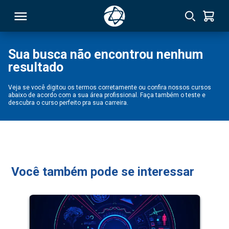
Sua busca não encontrou nenhum
resultado
RSO
Veja se você digitou os termos corretamente ou confira nossos cursos
abaixo de acordo com a sua área profissional. Faça também o teste e
TIVAS
descubra o curso perfeito pra sua carreira.
S
IN
ONAL
Você também pode se interessar
 MBA
NTRO