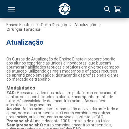
Ensino Einstein
Curta Duração
Atualização
Cirurgia Torácica
RSO
Atualização
TIVAS
Os Cursos de Atualização do Ensino Einstein proporcionarão
aos alunos experiências únicas e inovadoras, que buscam
S
IN
aprimorar habilidades teóricas e práticas em diversos campos
de atuação, utilizando os mais modernos e eficazes recursos
de aprendizado em saúde, destacando os profissionais diante
ONAL
do mercado de trabalho.
Modalidades
EAD:
Acesso ao video das aulas em plataforma educacional,
conforme disponibilidade do aluno, e acompanhamento de
tutor. Há possibilidade de encontros online. As sessões
 MBA
interativas são gravadas.
Ao vivo:
Aulas online com transmissão ao vivo durante todo o
curso, sem aulas presenciais. O curso combina encontros
presenciais, aulas marcadas ao vivo e conteúdos EAD.
Presencial:
Aluno e docente 100% em sala de aula física.
Semipresencial:
O curso combina encontros presenciais,
NTRO