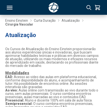
Ensino Einstein
Curta Duração
Atualização
Cirurgia Vascular
RSO
Atualização
TIVAS
Os Cursos de Atualização do Ensino Einstein proporcionarão
aos alunos experiências únicas e inovadoras, que buscam
S
IN
aprimorar habilidades teóricas e práticas em diversos campos
de atuação, utilizando os mais modernos e eficazes recursos
de aprendizado em saúde, destacando os profissionais diante
ONAL
do mercado de trabalho.
Modalidades
EAD:
Acesso ao video das aulas em plataforma educacional,
conforme disponibilidade do aluno, e acompanhamento de
tutor. Há possibilidade de encontros online. As sessões
 MBA
interativas são gravadas.
Ao vivo:
Aulas online com transmissão ao vivo durante todo o
curso, sem aulas presenciais. O curso combina encontros
presenciais, aulas marcadas ao vivo e conteúdos EAD.
Presencial:
Aluno e docente 100% em sala de aula física.
Semipresencial:
O curso combina encontros presenciais,
NTRO