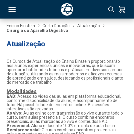
Ensino Einstein
Curta Duração
Atualização
Cirurgia do Aparelho Digestivo
RSO
Atualização
TIVAS
Os Cursos de Atualização do Ensino Einstein proporcionarão
aos alunos experiências únicas e inovadoras, que buscam
S
IN
aprimorar habilidades teóricas e práticas em diversos campos
de atuação, utilizando os mais modernos e eficazes recursos
de aprendizado em saúde, destacando os profissionais diante
ONAL
do mercado de trabalho.
Modalidades
EAD:
Acesso ao video das aulas em plataforma educacional,
conforme disponibilidade do aluno, e acompanhamento de
tutor. Há possibilidade de encontros online. As sessões
 MBA
interativas são gravadas.
Ao vivo:
Aulas online com transmissão ao vivo durante todo o
curso, sem aulas presenciais. O curso combina encontros
presenciais, aulas marcadas ao vivo e conteúdos EAD.
Presencial:
Aluno e docente 100% em sala de aula física.
Semipresencial:
O curso combina encontros presenciais,
NTRO