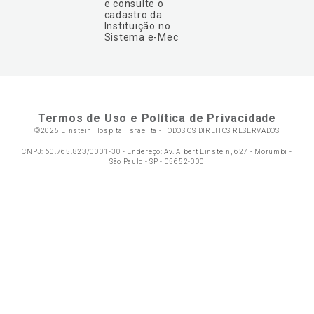
e consulte o
cadastro da
Instituição no
Sistema e-Mec
Termos de Uso e Política de Privacidade
©2025 Einstein Hospital Israelita -
TODOS OS DIREITOS RESERVADOS
CNPJ: 60.765.823/0001-30 - Endereço: Av. Albert Einstein, 627 - Morumbi -
São Paulo - SP - 05652-000
Ol
C
p
t