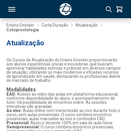
Ensino Einstein
Curta Duração
Atualização
Coloproctologia
RSO
Atualização
TIVAS
Os Cursos de Atualização do Ensino Einstein proporcionarão
aos alunos experiências únicas e inovadoras, que buscam
S
IN
aprimorar habilidades teóricas e práticas em diversos campos
de atuação, utilizando os mais modernos e eficazes recursos
de aprendizado em saúde, destacando os profissionais diante
ONAL
do mercado de trabalho.
Modalidades
EAD:
Acesso ao video das aulas em plataforma educacional,
conforme disponibilidade do aluno, e acompanhamento de
tutor. Há possibilidade de encontros online. As sessões
 MBA
interativas são gravadas.
Ao vivo:
Aulas online com transmissão ao vivo durante todo o
curso, sem aulas presenciais. O curso combina encontros
presenciais, aulas marcadas ao vivo e conteúdos EAD.
Presencial:
Aluno e docente 100% em sala de aula física.
Semipresencial:
O curso combina encontros presenciais,
NTRO