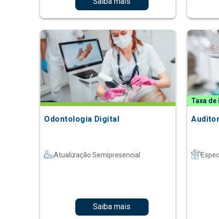
Saiba mais
Taxa de 
Odontologia Digital
Audito
Atualização Semipresencial
Espec
Saiba mais