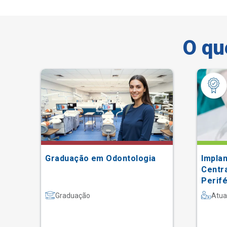
O qu
Graduação em Odontologia
Impla
Centra
Perifé
Capaci
Graduação
Atua