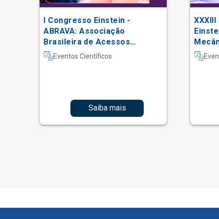
 da
I Congresso Einstein -
XXXIII
ABRAVA: Associação
Einste
Brasileira de Acessos
Mecâni
Vasculares
Intern
Eventos Científicos
Even
Fisiot
Intens
Saiba mais