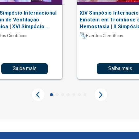
 Simpósio Internacional
XIV Simpósio Internacio
in de Ventilação
Einstein em Trombose 
ca | XVI Simpósio
Hemostasia | II Simpósi
acional Einstein de
Hematologia Laboratori
tos Científicos
Eventos Científicos
erapia em Terapia
iva
Saiba mais
Saiba mais