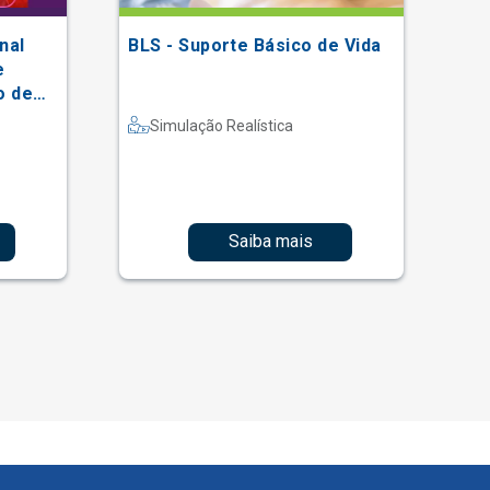
nal
BLS - Suporte Básico de Vida
XV
e
Ei
o de
So
al
Simulação Realística
Saiba mais