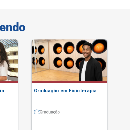
vendo
ia
Graduação em Fisioterapia
Ti
Pó
Graduação