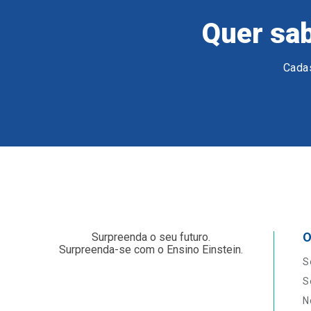
Quer sab
Cadas
O
Surpreenda o seu futuro.
Surpreenda-se com o Ensino Einstein.
S
S
N