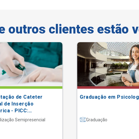
e outros clientes estão 
ntação de Cateter
Graduação em Psicolog
l de Inserção
rica - PICC:
tação e Certificação
lização Semipresencial
Graduação