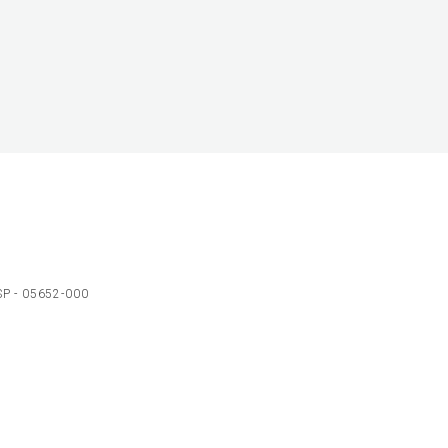
 SP - 05652-000
Ol