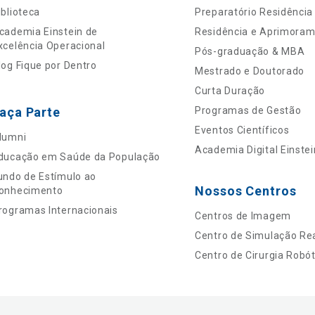
iblioteca
Preparatório Residência
cademia Einstein de
Residência e Aprimora
xcelência Operacional
Pós-graduação & MBA
log Fique por Dentro
Mestrado e Doutorado
Curta Duração
aça Parte
Programas de Gestão
Eventos Científicos
lumni
Academia Digital Einstei
ducação em Saúde da População
undo de Estímulo ao
Nossos Centros
onhecimento
rogramas Internacionais
Centros de Imagem
Centro de Simulação Rea
Centro de Cirurgia Robót