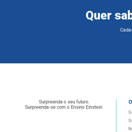
Quer sab
Cadas
O
Surpreenda o seu futuro.
Surpreenda-se com o Ensino Einstein.
S
S
N