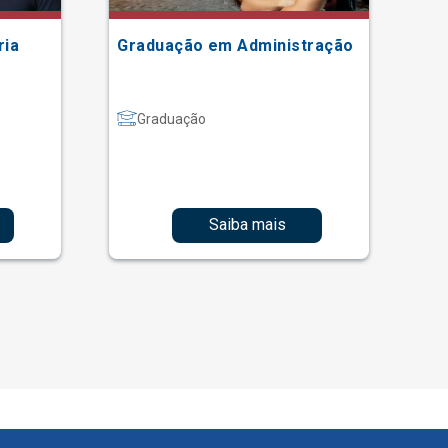
ria
Graduação em Administração
Gr
Graduação
Saiba mais