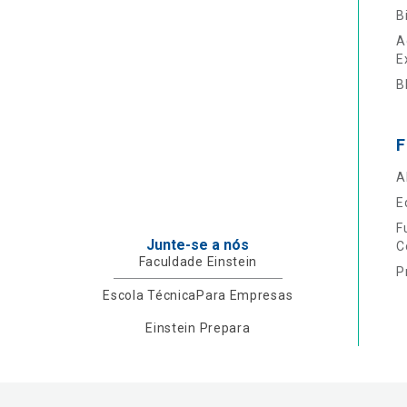
B
A
E
B
F
A
E
F
Junte-se a nós
C
Faculdade Einstein
P
Escola Técnica
Para Empresas
Einstein Prepara