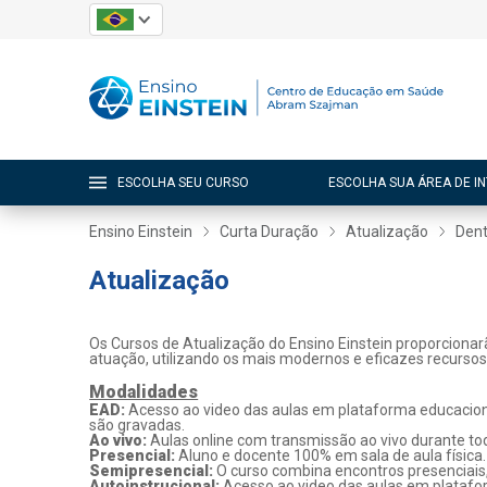
ESCOLHA SEU CURSO
ESCOLHA SUA ÁREA DE I
Ensino Einstein
Curta Duração
Atualização
Dent
Atualização
Os Cursos de Atualização do Ensino Einstein proporcionar
atuação, utilizando os mais modernos e eficazes recurso
Modalidades
EAD:
Acesso ao video das aulas em plataforma educaciona
são gravadas.
Ao vivo:
Aulas online com transmissão ao vivo durante tod
Presencial:
Aluno e docente 100% em sala de aula física.
Semipresencial:
O curso combina encontros presenciais
Autoinstrucional:
Acesso ao video das aulas em platafo