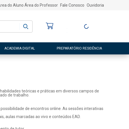
rea do Aluno
Área do Professor
Fale Conosco
Ouvidoria
Bem-vindo
(a)
Entre ou Cadastre-
se
ACADEMIA DIGITAL
PREPARATÓRIO RESIDÊNCIA
habilidades teóricas e práticas em diversos campos de
ado de trabalho.
ossibilidade de encontros online. As sessões interativas
ais, aulas marcadas ao vivo e conteúdos EAD.
nto de tutor.