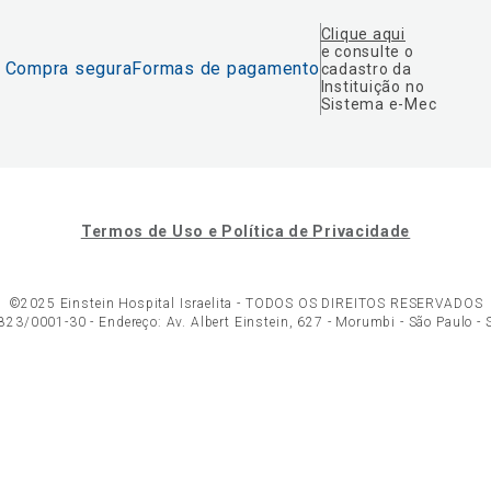
Clique aqui
e consulte o
Compra segura
Formas de pagamento
cadastro da
Instituição no
Sistema e-Mec
Termos de Uso e Política de Privacidade
©2025 Einstein Hospital Israelita -
TODOS OS DIREITOS RESERVADOS
23/0001-30 - Endereço: Av. Albert Einstein, 627 - Morumbi - São Paulo -