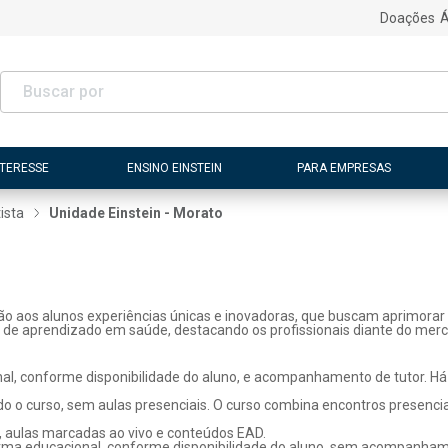
Doações
Á
NTERESSE
ENSINO EINSTEIN
PARA EMPRESAS
ista
Unidade Einstein - Morato
ão aos alunos experiências únicas e inovadoras, que buscam aprimorar 
s de aprendizado em saúde, destacando os profissionais diante do merc
l, conforme disponibilidade do aluno, e acompanhamento de tutor. Há p
o o curso, sem aulas presenciais. O curso combina encontros presenci
, aulas marcadas ao vivo e conteúdos EAD.
rma educacional, conforme disponibilidade do aluno, sem acompanhame