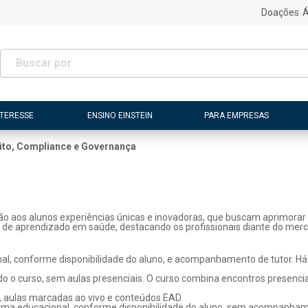
Doações
Á
NTERESSE
ENSINO EINSTEIN
PARA EMPRESAS
ito, Compliance e Governança
ão aos alunos experiências únicas e inovadoras, que buscam aprimorar 
s de aprendizado em saúde, destacando os profissionais diante do merc
l, conforme disponibilidade do aluno, e acompanhamento de tutor. Há p
o o curso, sem aulas presenciais. O curso combina encontros presenci
, aulas marcadas ao vivo e conteúdos EAD.
rma educacional, conforme disponibilidade do aluno, sem acompanhame