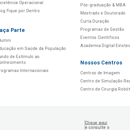
xcelência Operacional
Pós-graduação & MBA
log Fique por Dentro
Mestrado e Doutorado
Curta Duração
aça Parte
Programas de Gestão
Eventos Científicos
lumni
Academia Digital Einstei
ducação em Saúde da População
undo de Estímulo ao
Nossos Centros
onhecimento
rogramas Internacionais
Centros de Imagem
Centro de Simulação Rea
Centro de Cirurgia Robót
Clique aqui
e consulte o