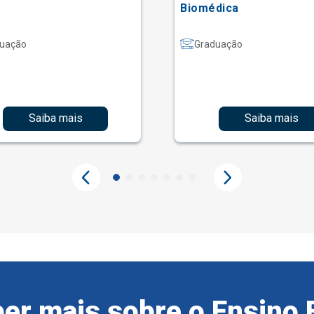
Biomédica
uação
Graduação
Saiba mais
Saiba mais
er mais sobre o Ensino 