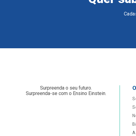
Cadas
O
Surpreenda o seu futuro.
Surpreenda-se com o Ensino Einstein.
S
S
N
B
A