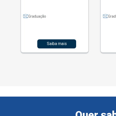
Graduação
Grad
Saiba mais
Quer sab