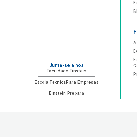
E
B
F
A
E
F
Junte-se a nós
C
Faculdade Einstein
P
Escola Técnica
Para Empresas
Einstein Prepara