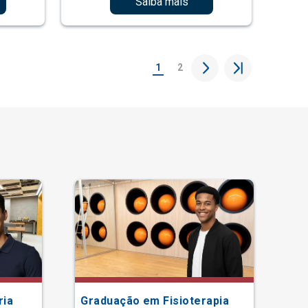
Saiba mais
1
2
ria
Graduação em Fisioterapia
Gr