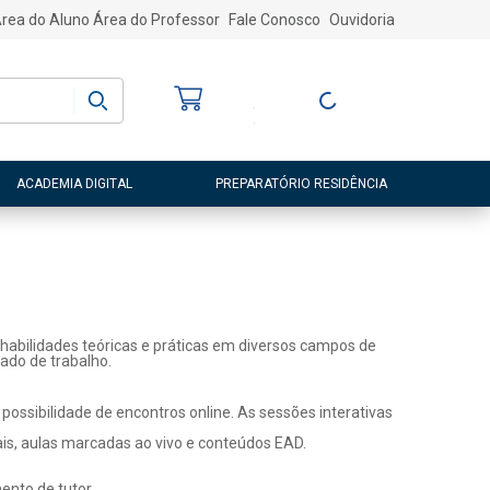
rea do Aluno
Área do Professor
Fale Conosco
Ouvidoria
Bem-vindo
(a)
Entre ou Cadastre-
se
ACADEMIA DIGITAL
PREPARATÓRIO RESIDÊNCIA
habilidades teóricas e práticas em diversos campos de
ado de trabalho.
ossibilidade de encontros online. As sessões interativas
ais, aulas marcadas ao vivo e conteúdos EAD.
nto de tutor.