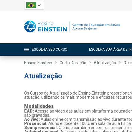
ESCOLHA SEU CURSO
ESCOLHA SUA ÁREA DE I
Ensino Einstein
Curta Duração
Atualização
Dire
Atualização
Os Cursos de Atualização do Ensino Einstein proporcionar
atuação, utilizando os mais modernos e eficazes recurso
Modalidades
EAD:
Acesso ao video das aulas em plataforma educaciona
são gravadas.
Ao vivo:
Aulas online com transmissão ao vivo durante tod
Presencial:
Aluno e docente 100% em sala de aula física.
Semipresencial:
O curso combina encontros presenciais
Autoinstrucional:
Acesso ao video das aulas em platafo