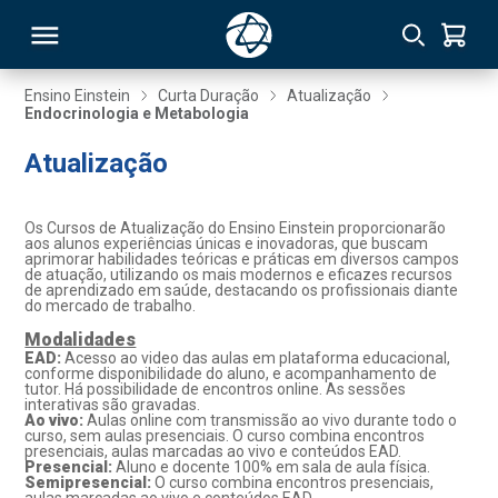
Ensino Einstein
Curta Duração
Atualização
Endocrinologia e Metabologia
RSO
Atualização
TIVAS
Os Cursos de Atualização do Ensino Einstein proporcionarão
aos alunos experiências únicas e inovadoras, que buscam
S
IN
aprimorar habilidades teóricas e práticas em diversos campos
de atuação, utilizando os mais modernos e eficazes recursos
de aprendizado em saúde, destacando os profissionais diante
ONAL
do mercado de trabalho.
Modalidades
EAD:
Acesso ao video das aulas em plataforma educacional,
conforme disponibilidade do aluno, e acompanhamento de
tutor. Há possibilidade de encontros online. As sessões
 MBA
interativas são gravadas.
Ao vivo:
Aulas online com transmissão ao vivo durante todo o
curso, sem aulas presenciais. O curso combina encontros
presenciais, aulas marcadas ao vivo e conteúdos EAD.
Presencial:
Aluno e docente 100% em sala de aula física.
Semipresencial:
O curso combina encontros presenciais,
NTRO