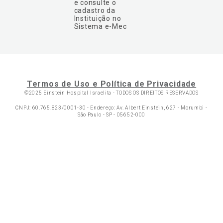
e consulte o
cadastro da
Instituição no
Sistema e-Mec
Termos de Uso e Política de Privacidade
©2025 Einstein Hospital Israelita -
TODOS OS DIREITOS RESERVADOS
CNPJ: 60.765.823/0001-30 - Endereço: Av. Albert Einstein, 627 - Morumbi -
São Paulo - SP - 05652-000
Ol
C
p
t