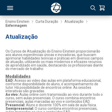
Ensino Einstein
Curta Duração
Atualização
Enfermagem
RSO
Atualização
TIVAS
Os Cursos de Atualização do Ensino Einstein proporcionarão
aos alunos experiências únicas e inovadoras, que buscam
S
IN
aprimorar habilidades teóricas e práticas em diversos campos
de atuação, utilizando os mais modernos e eficazes recursos
de aprendizado em saúde, destacando os profissionais diante
ONAL
do mercado de trabalho.
Modalidades
EAD:
Acesso ao video das aulas em plataforma educacional,
conforme disponibilidade do aluno, e acompanhamento de
tutor. Há possibilidade de encontros online. As sessões
 MBA
interativas são gravadas.
Ao vivo:
Aulas online com transmissão ao vivo durante todo o
curso, sem aulas presenciais. O curso combina encontros
presenciais, aulas marcadas ao vivo e conteúdos EAD.
Presencial:
Aluno e docente 100% em sala de aula física.
Semipresencial:
O curso combina encontros presenciais,
NTRO