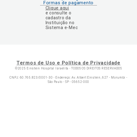
Formas de pagamento
Clique aqui
e consulte o
cadastro da
Instituição no
Sistema e-Mec
Termos de Uso e Política de Privacidade
©2025 Einstein Hospital Israelita -
TODOS OS DIREITOS RESERVADOS
CNPJ: 60.765.823/0001-30 - Endereço: Av. Albert Einstein, 627 - Morumbi -
São Paulo - SP - 05652-000
Ol
C
p