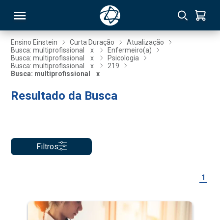
Ensino Einstein
Curta Duração
Atualização
Busca: multiprofissional
x
Enfermeiro(a)
Busca: multiprofissional
x
Psicologia
RSO
Busca: multiprofissional
x
219
Busca: multiprofissional
x
Resultado da Busca
TIVAS
S
IN
ONAL
Filtros
 MBA
1
NTRO