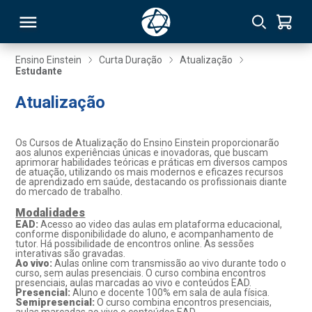
Ensino Einstein
Curta Duração
Atualização
Estudante
RSO
Atualização
TIVAS
Os Cursos de Atualização do Ensino Einstein proporcionarão
aos alunos experiências únicas e inovadoras, que buscam
S
IN
aprimorar habilidades teóricas e práticas em diversos campos
de atuação, utilizando os mais modernos e eficazes recursos
de aprendizado em saúde, destacando os profissionais diante
ONAL
do mercado de trabalho.
Modalidades
EAD:
Acesso ao video das aulas em plataforma educacional,
conforme disponibilidade do aluno, e acompanhamento de
tutor. Há possibilidade de encontros online. As sessões
 MBA
interativas são gravadas.
Ao vivo:
Aulas online com transmissão ao vivo durante todo o
curso, sem aulas presenciais. O curso combina encontros
presenciais, aulas marcadas ao vivo e conteúdos EAD.
Presencial:
Aluno e docente 100% em sala de aula física.
Semipresencial:
O curso combina encontros presenciais,
NTRO