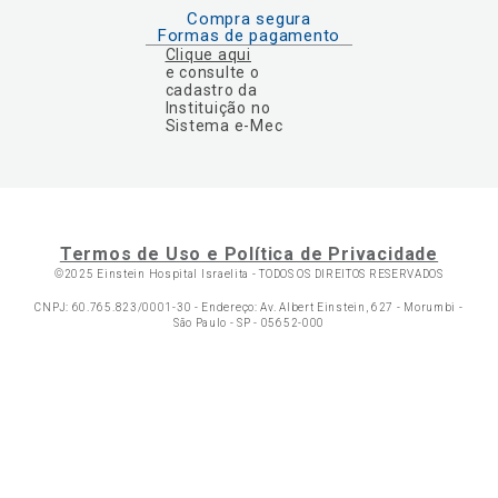
Compra segura
Formas de pagamento
Clique aqui
e consulte o
cadastro da
Instituição no
Sistema e-Mec
Termos de Uso e Política de Privacidade
©2025 Einstein Hospital Israelita -
TODOS OS DIREITOS RESERVADOS
CNPJ: 60.765.823/0001-30 - Endereço: Av. Albert Einstein, 627 - Morumbi -
São Paulo - SP - 05652-000
Ol
C