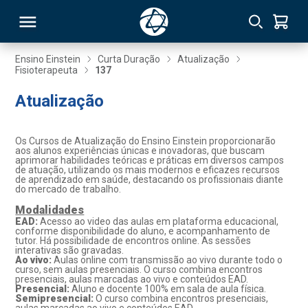
Ensino Einstein
Curta Duração
Atualização
Fisioterapeuta
137
RSO
Atualização
TIVAS
Os Cursos de Atualização do Ensino Einstein proporcionarão
aos alunos experiências únicas e inovadoras, que buscam
S
IN
aprimorar habilidades teóricas e práticas em diversos campos
de atuação, utilizando os mais modernos e eficazes recursos
de aprendizado em saúde, destacando os profissionais diante
ONAL
do mercado de trabalho.
Modalidades
EAD:
Acesso ao video das aulas em plataforma educacional,
conforme disponibilidade do aluno, e acompanhamento de
tutor. Há possibilidade de encontros online. As sessões
 MBA
interativas são gravadas.
Ao vivo:
Aulas online com transmissão ao vivo durante todo o
curso, sem aulas presenciais. O curso combina encontros
presenciais, aulas marcadas ao vivo e conteúdos EAD.
Presencial:
Aluno e docente 100% em sala de aula física.
Semipresencial:
O curso combina encontros presenciais,
NTRO