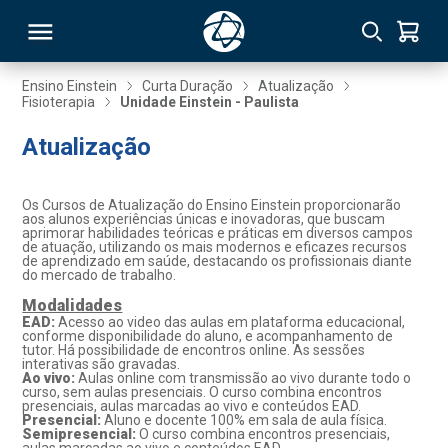
Ensino Einstein
Curta Duração
Atualização
Fisioterapia
Unidade Einstein - Paulista
RSO
Atualização
TIVAS
Os Cursos de Atualização do Ensino Einstein proporcionarão
aos alunos experiências únicas e inovadoras, que buscam
S
IN
aprimorar habilidades teóricas e práticas em diversos campos
de atuação, utilizando os mais modernos e eficazes recursos
de aprendizado em saúde, destacando os profissionais diante
ONAL
do mercado de trabalho.
Modalidades
EAD:
Acesso ao video das aulas em plataforma educacional,
conforme disponibilidade do aluno, e acompanhamento de
tutor. Há possibilidade de encontros online. As sessões
 MBA
interativas são gravadas.
Ao vivo:
Aulas online com transmissão ao vivo durante todo o
curso, sem aulas presenciais. O curso combina encontros
presenciais, aulas marcadas ao vivo e conteúdos EAD.
Presencial:
Aluno e docente 100% em sala de aula física.
Semipresencial:
O curso combina encontros presenciais,
NTRO