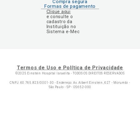
Compra segura
Formas de pagamento
Clique aqui
e consulte o
cadastro da
Instituição no
Sistema e-Mec
Termos de Uso e Política de Privacidade
©2025 Einstein Hospital Israelita -
TODOS OS DIREITOS RESERVADOS
CNPJ: 60.765.823/0001-30 - Endereço: Av. Albert Einstein, 627 - Morumbi -
São Paulo - SP - 05652-000
Ol
C