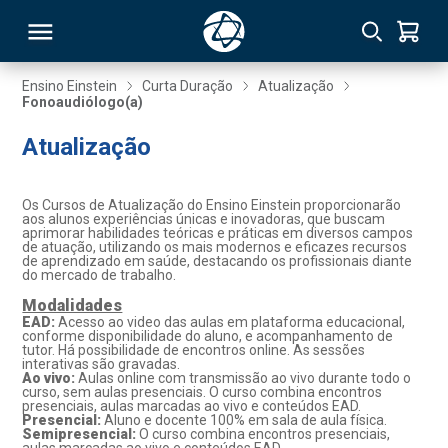
Ensino Einstein
Curta Duração
Atualização
Fonoaudiólogo(a)
RSO
Atualização
TIVAS
Os Cursos de Atualização do Ensino Einstein proporcionarão
aos alunos experiências únicas e inovadoras, que buscam
S
IN
aprimorar habilidades teóricas e práticas em diversos campos
de atuação, utilizando os mais modernos e eficazes recursos
de aprendizado em saúde, destacando os profissionais diante
ONAL
do mercado de trabalho.
Modalidades
EAD:
Acesso ao video das aulas em plataforma educacional,
conforme disponibilidade do aluno, e acompanhamento de
tutor. Há possibilidade de encontros online. As sessões
 MBA
interativas são gravadas.
Ao vivo:
Aulas online com transmissão ao vivo durante todo o
curso, sem aulas presenciais. O curso combina encontros
presenciais, aulas marcadas ao vivo e conteúdos EAD.
Presencial:
Aluno e docente 100% em sala de aula física.
Semipresencial:
O curso combina encontros presenciais,
NTRO