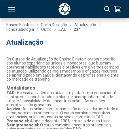
Ensino Einstein
Curta Duração
Atualização
Fonoaudiologia
Outro
EAD
234
RSO
Atualização
TIVAS
Os Cursos de Atualização do Ensino Einstein proporcionarão
aos alunos experiências únicas e inovadoras, que buscam
S
IN
aprimorar habilidades teóricas e práticas em diversos campos
de atuação, utilizando os mais modernos e eficazes recursos
de aprendizado em saúde, destacando os profissionais diante
ONAL
do mercado de trabalho.
Modalidades
EAD:
Acesso ao video das aulas em plataforma educacional,
conforme disponibilidade do aluno, e acompanhamento de
tutor. Há possibilidade de encontros online. As sessões
 MBA
interativas são gravadas.
Ao vivo:
Aulas online com transmissão ao vivo durante todo o
curso, sem aulas presenciais. O curso combina encontros
presenciais, aulas marcadas ao vivo e conteúdos EAD.
Presencial:
Aluno e docente 100% em sala de aula física.
Semipresencial:
O curso combina encontros presenciais,
NTRO