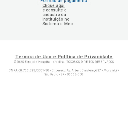
Formas de pagamento
Clique aqui
e consulte o
cadastro da
Instituição no
Sistema e-Mec
Termos de Uso e Política de Privacidade
©2025 Einstein Hospital Israelita -
TODOS OS DIREITOS RESERVADOS
CNPJ: 60.765.823/0001-30 - Endereço: Av. Albert Einstein, 627 - Morumbi -
São Paulo - SP - 05652-000
Ol
C
p