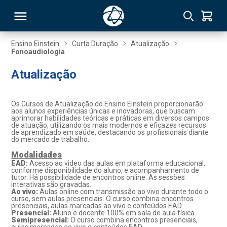
Ensino Einstein
Curta Duração
Atualização
Fonoaudiologia
RSO
Atualização
TIVAS
Os Cursos de Atualização do Ensino Einstein proporcionarão
aos alunos experiências únicas e inovadoras, que buscam
S
IN
aprimorar habilidades teóricas e práticas em diversos campos
de atuação, utilizando os mais modernos e eficazes recursos
de aprendizado em saúde, destacando os profissionais diante
ONAL
do mercado de trabalho.
Modalidades
EAD:
Acesso ao video das aulas em plataforma educacional,
conforme disponibilidade do aluno, e acompanhamento de
tutor. Há possibilidade de encontros online. As sessões
 MBA
interativas são gravadas.
Ao vivo:
Aulas online com transmissão ao vivo durante todo o
curso, sem aulas presenciais. O curso combina encontros
presenciais, aulas marcadas ao vivo e conteúdos EAD.
Presencial:
Aluno e docente 100% em sala de aula física.
Semipresencial:
O curso combina encontros presenciais,
NTRO