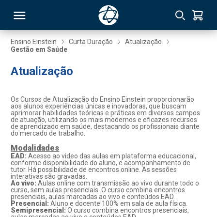
Ensino Einstein
Curta Duração
Atualização
Gestão em Saúde
RSO
Atualização
TIVAS
Os Cursos de Atualização do Ensino Einstein proporcionarão
aos alunos experiências únicas e inovadoras, que buscam
S
IN
aprimorar habilidades teóricas e práticas em diversos campos
de atuação, utilizando os mais modernos e eficazes recursos
de aprendizado em saúde, destacando os profissionais diante
ONAL
do mercado de trabalho.
Modalidades
EAD:
Acesso ao video das aulas em plataforma educacional,
conforme disponibilidade do aluno, e acompanhamento de
tutor. Há possibilidade de encontros online. As sessões
 MBA
interativas são gravadas.
Ao vivo:
Aulas online com transmissão ao vivo durante todo o
curso, sem aulas presenciais. O curso combina encontros
presenciais, aulas marcadas ao vivo e conteúdos EAD.
Presencial:
Aluno e docente 100% em sala de aula física.
Semipresencial:
O curso combina encontros presenciais,
NTRO