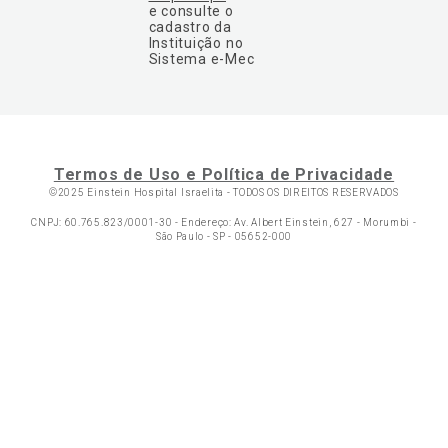
e consulte o
cadastro da
Instituição no
Sistema e-Mec
Termos de Uso e Política de Privacidade
©2025 Einstein Hospital Israelita -
TODOS OS DIREITOS RESERVADOS
CNPJ: 60.765.823/0001-30 - Endereço: Av. Albert Einstein, 627 - Morumbi -
São Paulo - SP - 05652-000
Ol
C
p
t