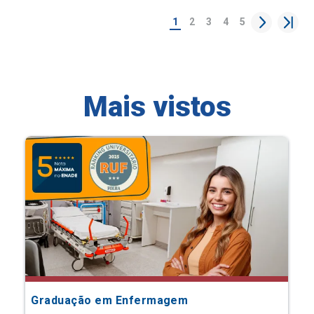
1
2
3
4
5
Mais vistos
Graduação em Enfermagem