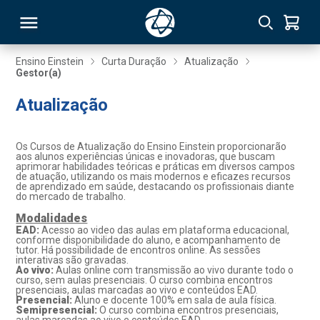
Ensino Einstein
Curta Duração
Atualização
Gestor(a)
RSO
Atualização
TIVAS
Os Cursos de Atualização do Ensino Einstein proporcionarão
aos alunos experiências únicas e inovadoras, que buscam
S
IN
aprimorar habilidades teóricas e práticas em diversos campos
de atuação, utilizando os mais modernos e eficazes recursos
de aprendizado em saúde, destacando os profissionais diante
ONAL
do mercado de trabalho.
Modalidades
EAD:
Acesso ao video das aulas em plataforma educacional,
conforme disponibilidade do aluno, e acompanhamento de
tutor. Há possibilidade de encontros online. As sessões
 MBA
interativas são gravadas.
Ao vivo:
Aulas online com transmissão ao vivo durante todo o
curso, sem aulas presenciais. O curso combina encontros
presenciais, aulas marcadas ao vivo e conteúdos EAD.
Presencial:
Aluno e docente 100% em sala de aula física.
Semipresencial:
O curso combina encontros presenciais,
NTRO