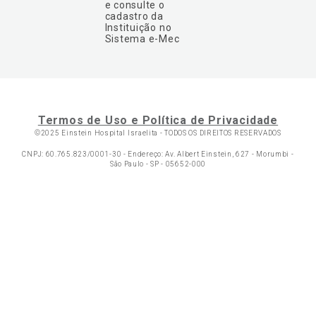
e consulte o
cadastro da
Instituição no
Sistema e-Mec
Termos de Uso e Política de Privacidade
©2025 Einstein Hospital Israelita -
TODOS OS DIREITOS RESERVADOS
CNPJ: 60.765.823/0001-30 - Endereço: Av. Albert Einstein, 627 - Morumbi -
São Paulo - SP - 05652-000
Ol
C
p
t