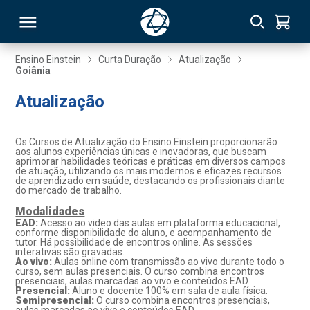
Ensino Einstein
Curta Duração
Atualização
Goiânia
RSO
Atualização
TIVAS
Os Cursos de Atualização do Ensino Einstein proporcionarão
aos alunos experiências únicas e inovadoras, que buscam
S
IN
aprimorar habilidades teóricas e práticas em diversos campos
de atuação, utilizando os mais modernos e eficazes recursos
de aprendizado em saúde, destacando os profissionais diante
ONAL
do mercado de trabalho.
Modalidades
EAD:
Acesso ao video das aulas em plataforma educacional,
conforme disponibilidade do aluno, e acompanhamento de
tutor. Há possibilidade de encontros online. As sessões
 MBA
interativas são gravadas.
Ao vivo:
Aulas online com transmissão ao vivo durante todo o
curso, sem aulas presenciais. O curso combina encontros
presenciais, aulas marcadas ao vivo e conteúdos EAD.
Presencial:
Aluno e docente 100% em sala de aula física.
Semipresencial:
O curso combina encontros presenciais,
NTRO