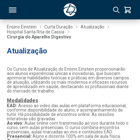
Ensino Einstein
Curta Duração
Atualização
Hospital Santa Rita de Cassia
Cirurgia do Aparelho Digestivo
RSO
Atualização
TIVAS
Os Cursos de Atualização do Ensino Einstein proporcionarão
S
IN
aos alunos experiências únicas e inovadoras, que buscam
aprimorar habilidades teóricas e práticas em diversos campos
de atuação, utilizando os mais modernos e eficazes recursos
ONAL
de aprendizado em saúde, destacando os profissionais diante
do mercado de trabalho.
Modalidades
EAD:
Acesso ao video das aulas em plataforma educacional,
conforme disponibilidade do aluno, e acompanhamento de
 MBA
tutor. Há possibilidade de encontros online. As sessões
interativas são gravadas.
Ao vivo:
Aulas online com transmissão ao vivo durante todo o
curso, sem aulas presenciais. O curso combina encontros
presenciais, aulas marcadas ao vivo e conteúdos EAD.
Presencial:
Aluno e docente 100% em sala de aula física.
NTRO