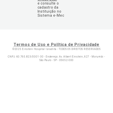
e consulte o
cadastro da
Instituição no
Sistema e-Mec
Termos de Uso e Política de Privacidade
©2025 Einstein Hospital Israelita -
TODOS OS DIREITOS RESERVADOS
CNPJ: 60.765.823/0001-30 - Endereço: Av. Albert Einstein, 627 - Morumbi -
São Paulo - SP - 05652-000
Ol
C
p
t